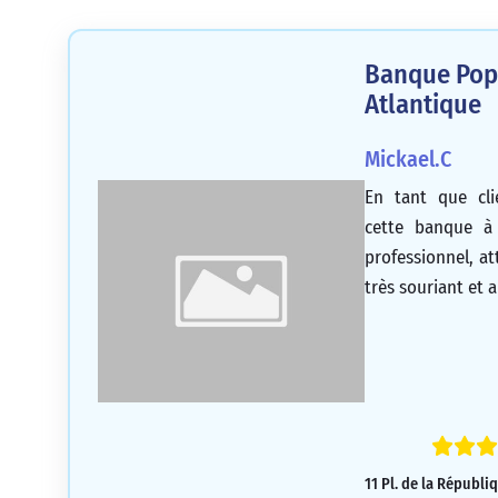
Banque Popu
Atlantique
Mickael.C
En tant que cl
cette banque à
professionnel, at
très souriant et 
11 Pl. de la Républi