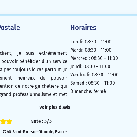
ostale
Horaires
Lundi: 08:30 – 11:00
Mardi: 08:30 – 11:00
lient, je suis extrêmement
Mercredi: 08:30 – 11:00
 pouvoir bénéficier d’un service
Jeudi: 08:30 – 11:00
st pas toujours le cas partout. Je
Vendredi: 08:30 – 11:00
èrement heureux de pouvoir
Samedi: 08:30 – 11:00
tention de notre guichetière qui
Dimanche: fermé
 grand professionnalisme et met
u service des clients. Je trouve
Voir plus d'avis
e. J’espère que nous pourrons
ficier de l’agence et de notre
Note : 5/5
ur longtemps, car cela est
17240 Saint-Fort-sur-Gironde, France
ique pour nous tous.