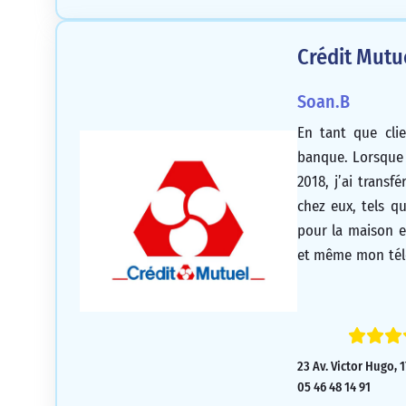
Crédit Mutu
Soan.B
En tant que clie
banque. Lorsque 
2018, j’ai transf
chez eux, tels 
pour la maison e
et même mon tél
que les mensual
sans qu’il y ait
suis très déçu.
23 Av. Victor Hugo, 
05 46 48 14 91