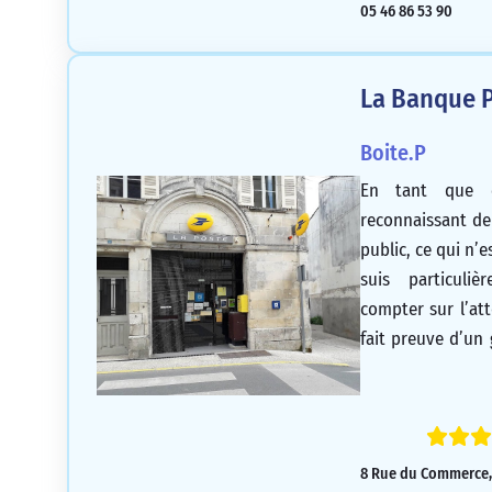
05 46 86 53 90
La Banque P
Boite.P
En tant que c
reconnaissant de
public, ce qui n’e
suis particuli
compter sur l’at
fait preuve d’un
ses compétences a
cela inestimabl
continuer à béné
guichetière po
8 Rue du Commerce, 
grandement bénéf