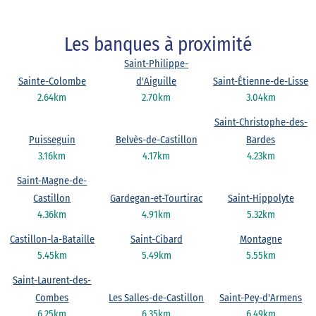
Les banques à proximité
Saint-Philippe-
Sainte-Colombe
d'Aiguille
Saint-Étienne-de-Lisse
2.64km
2.70km
3.04km
Saint-Christophe-des-
Puisseguin
Belvès-de-Castillon
Bardes
3.16km
4.17km
4.23km
Saint-Magne-de-
Castillon
Gardegan-et-Tourtirac
Saint-Hippolyte
4.36km
4.91km
5.32km
Castillon-la-Bataille
Saint-Cibard
Montagne
5.45km
5.49km
5.55km
Saint-Laurent-des-
Combes
Les Salles-de-Castillon
Saint-Pey-d'Armens
6.25km
6.35km
6.49km