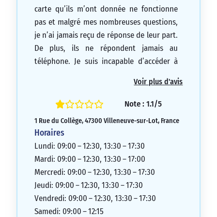
carte qu’ils m’ont donnée ne fonctionne
pas et malgré mes nombreuses questions,
je n’ai jamais reçu de réponse de leur part.
De plus, ils ne répondent jamais au
téléphone. Je suis incapable d’accéder à
l’argent que j’ai gagné à cause de cela. Je
Voir plus d'avis
dois aller retirer de l’argent au guichet,
mais cela est difficile car leurs heures
Note : 1.1/5
d’ouverture sont rares. Je ne peux rien
1 Rue du Collège, 47300 Villeneuve-sur-Lot, France
faire avec ma carte – aucun paiement en
Horaires
ligne ou sans contact, aucun retrait aux
Lundi: 09:00 – 12:30, 13:30 – 17:30
distributeurs automatiques, et aucun
Mardi: 09:00 – 12:30, 13:30 – 17:00
virement. C’est pourquoi je vais changer
Mercredi: 09:00 – 12:30, 13:30 – 17:30
de banque. Ce problème a duré assez
Jeudi: 09:00 – 12:30, 13:30 – 17:30
longtemps, et m’a causé beaucoup de
Vendredi: 09:00 – 12:30, 13:30 – 17:30
frustration et de stress. J’ai manqué de
Samedi: 09:00 – 12:15