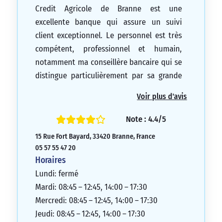
Credit Agricole de Branne est une
excellente banque qui assure un suivi
client exceptionnel. Le personnel est très
compétent, professionnel et humain,
notamment ma conseillère bancaire qui se
distingue particulièrement par sa grande
humanité et sa sympathie. Elle est
Voir plus d'avis
toujours disponible pour me prodiguer
des conseils et m’aider à gérer mes
Note : 4.4/5
dépenses ainsi que mes projets futurs. En
15 Rue Fort Bayard, 33420 Branne, France
somme, je suis extrêmement satisfait
05 57 55 47 20
d’être client à Credit Agricole de Branne,
Horaires
grâce à leur personnel compétent et
Lundi: fermé
humain. Je recommande vivement cette
Mardi: 08:45 – 12:45, 14:00 – 17:30
banque !
Mercredi: 08:45 – 12:45, 14:00 – 17:30
5/5
Jeudi: 08:45 – 12:45, 14:00 – 17:30