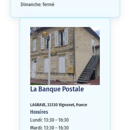
nombreuses opportunités personnelles en
Dimanche: fermé
ne pouvant pas accéder à mon propre
argent, et cela a eu un impact sur ma vie
quotidienne.
1/5
La Banque Postale
LAGRAVE, 33330 Vignonet, France
Horaires
Lundi: 13:30 – 16:30
Mardi: 13:30 – 16:30