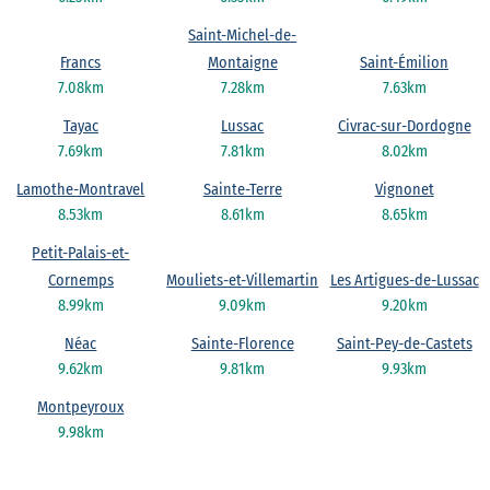
Saint-Michel-de-
Francs
Montaigne
Saint-Émilion
7.08km
7.28km
7.63km
Tayac
Lussac
Civrac-sur-Dordogne
7.69km
7.81km
8.02km
Lamothe-Montravel
Sainte-Terre
Vignonet
8.53km
8.61km
8.65km
Petit-Palais-et-
Cornemps
Mouliets-et-Villemartin
Les Artigues-de-Lussac
8.99km
9.09km
9.20km
Néac
Sainte-Florence
Saint-Pey-de-Castets
9.62km
9.81km
9.93km
Montpeyroux
9.98km