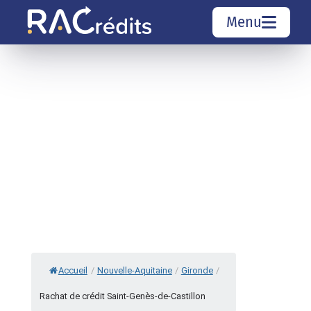
Menu
Simulation rachat de crédit
Organismes de crédit
Courtiers rachat de crédits
Sociétés de rachat de crédits
Top 10 Villes
Accueil
/
Nouvelle-Aquitaine
/
Gironde
/
Rachat de crédit Saint-Genès-de-Castillon