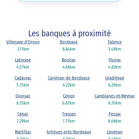
Les banques à proximité
Villenave-d'Ornon
Bordeaux
Talence
3.11km
8.84km
3.49km
Latresne
Bouliac
Floirac
4.57km
4.66km
4.82km
Cadaujac
Carignan-de-Bordeaux
Gradignan
5.75km
6.22km
6.29km
Quinsac
Cenon
Camblanes-et-Meynac
6.55km
6.67km
6.70km
Cénac
Tresses
Pessac
7.29km
7.71km
8.06km
Martillac
Artigues-près-Bordeaux
Léognan