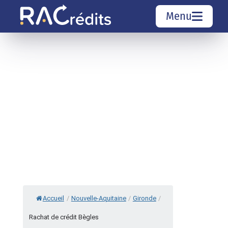
Menu
Simulation rachat de crédit
Organismes de crédit
Courtiers rachat de crédits
Sociétés de rachat de crédits
Top 10 Villes
Accueil
/
Nouvelle-Aquitaine
/
Gironde
/
Rachat de crédit Bègles