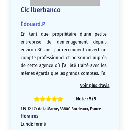
Cic Iberbanco
Édouard.P
En tant que propriétaire d’une petite
entreprise de déménagement depuis
environ 30 ans, j’ai récemment ouvert un
compte professionnel et personnel auprès
de cette agence où j’ai été traité avec les
mêmes égards que les grands comptes. J’ai
été accueilli par M. Martin Victor, le
Voir plus d'avis
directeur, et je le remercie pour sa grande
compétence. Merci à Herrero
Note : 5/5
déménagements.
119-121 Cr de la Marne, 33800 Bordeaux, France
5/5
Horaires
Lundi: fermé