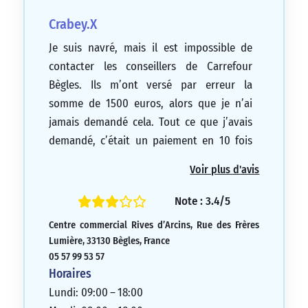
Crabey.X
Je suis navré, mais il est impossible de
contacter les conseillers de Carrefour
Bègles. Ils m’ont versé par erreur la
somme de 1500 euros, alors que je n’ai
jamais demandé cela. Tout ce que j’avais
demandé, c’était un paiement en 10 fois
sans frais pour un téléphone. Ils m’ont fait
Voir plus d'avis
souscrire une carte pass, puis m’ont
envoyé 1500 euros une semaine plus tard,
Note : 3.4/5
ce qui est clairement une erreur.
Centre commercial Rives d’Arcins, Rue des Frères
Maintenant, je veux les rembourser, mais
Lumière, 33130 Bègles, France
personne ne répond au téléphone lorsque
05 57 99 53 57
j’essaie de les contacter.
Horaires
1/5
Lundi: 09:00 – 18:00