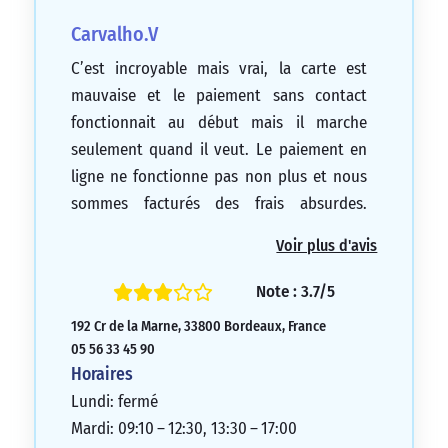
Carvalho.V
C’est incroyable mais vrai, la carte est
mauvaise et le paiement sans contact
fonctionnait au début mais il marche
seulement quand il veut. Le paiement en
ligne ne fonctionne pas non plus et nous
sommes facturés des frais absurdes.
Lorsque nous demandons quelque chose,
Voir plus d'avis
ils exigent toujours plus de paperasse. Les
banques gagnent de l’argent sur notre dos
Note : 3.7/5
et je ne suis jamais satisfait… Je ne peux
192 Cr de la Marne, 33800 Bordeaux, France
pas donner moins qu’une étoile pour cette
05 56 33 45 90
expérience.
Horaires
1/5
Lundi: fermé
Mardi: 09:10 – 12:30, 13:30 – 17:00