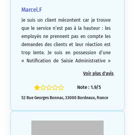
Marcel.F
Je suis un client mécontent car je trouve
que le service n’est pas à la hauteur : les
employés ne prennent pas en compte les
demandes des clients et leur réaction est
trop lente. Je suis en possession d’une
« Notification de Saisie Administrative »
datant du 21 septembre 2022 pour le
Voir plus d'avis
paiement d’une « Obligation
Alimentaire », mais malheureusement rien
Note : 1.9/5
n’a été fait à ce jour, le 2 octobre 2022.
52 Rue Georges Bonnac, 33000 Bordeaux, France
1/5