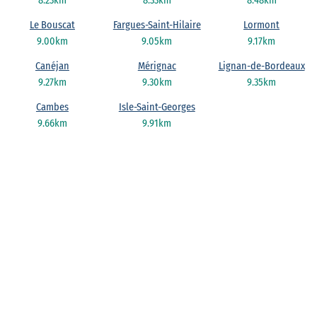
8.23km
8.33km
8.48km
Le Bouscat
Fargues-Saint-Hilaire
Lormont
9.00km
9.05km
9.17km
Canéjan
Mérignac
Lignan-de-Bordeaux
9.27km
9.30km
9.35km
Cambes
Isle-Saint-Georges
9.66km
9.91km