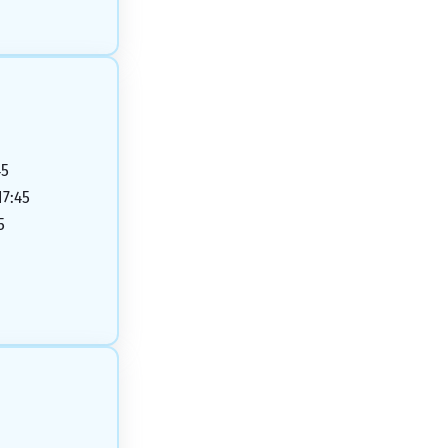
45
17:45
5