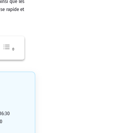
insi que les
se rapide et
16:30
00