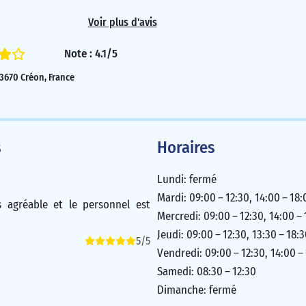
nir et pour les aspects de la vie
Voir plus d'avis
’est une banque humaine avec
 très dynamique, souriante et
Note : 4.1/5
on travail. Elle m’a rapidement
33670 Créon, France
et je tiens à remercier le Crédit
éon, ainsi que Karolina en
5/5
s
Horaires
Lundi: fermé
Mardi: 09:00 – 12:30, 14:00 – 18:
s agréable et le personnel est
Mercredi: 09:00 – 12:30, 14:00 –
Jeudi: 09:00 – 12:30, 13:30 – 18:
5/5
Vendredi: 09:00 – 12:30, 14:00 –
Samedi: 08:30 – 12:30
Dimanche: fermé