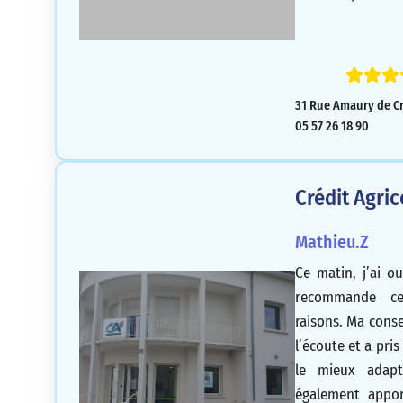
31 Rue Amaury de Cr
05 57 26 18 90
Crédit Agri
Mathieu.Z
Ce matin, j’ai o
recommande ce
raisons. Ma conse
l’écoute et a pri
le mieux adap
également appor