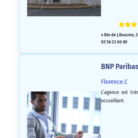
mes projets d’ave
quotidienne. C
une conseillère
passionnée par s
4 Rte de Libourne, 
mis en confiance 
05 56 23 00 89
Agricole de Cr
particulier.
BNP Pariba
Florence.C
L’agence est trè
accueillant.