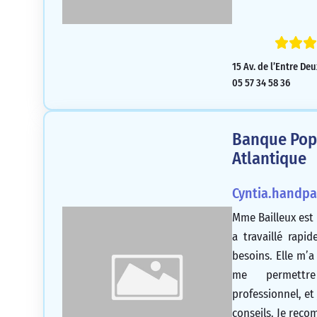
15 Av. de l’Entre De
05 57 34 58 36
Banque Popu
Atlantique
Cyntia.handp
Mme Bailleux est
a travaillé rapi
besoins. Elle m’
me permettr
professionnel, et
conseils. Je rec