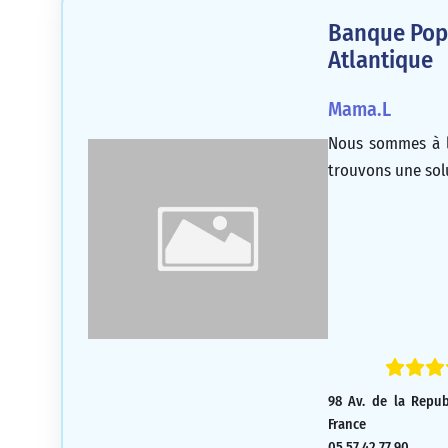
Banque Popu
Atlantique
Mama.L
Nous sommes à l
trouvons une sol
98 Av. de la Repub
France
05 57 42 77 90