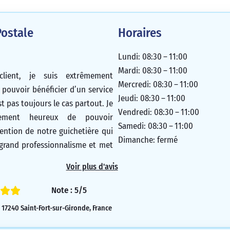
ostale
Horaires
Lundi: 08:30 – 11:00
Mardi: 08:30 – 11:00
lient, je suis extrêmement
Mercredi: 08:30 – 11:00
 pouvoir bénéficier d’un service
Jeudi: 08:30 – 11:00
st pas toujours le cas partout. Je
Vendredi: 08:30 – 11:00
èrement heureux de pouvoir
Samedi: 08:30 – 11:00
tention de notre guichetière qui
Dimanche: fermé
 grand professionnalisme et met
u service des clients. Je trouve
Voir plus d'avis
e. J’espère que nous pourrons
ficier de l’agence et de notre
Note : 5/5
ur longtemps, car cela est
17240 Saint-Fort-sur-Gironde, France
ique pour nous tous.
5/5