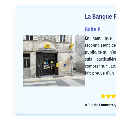
La Banque P
Boite.P
En tant que c
reconnaissant de
public, ce qui n’e
suis particuli
compter sur l’at
fait preuve d’un
ses compétences a
cela inestimabl
continuer à béné
guichetière po
8 Rue du Commerce, 
grandement bénéf