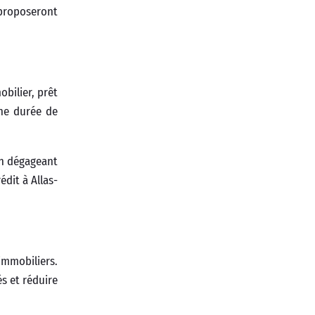
 proposeront
obilier, prêt
une durée de
en dégageant
dit à Allas-
immobiliers.
s et réduire