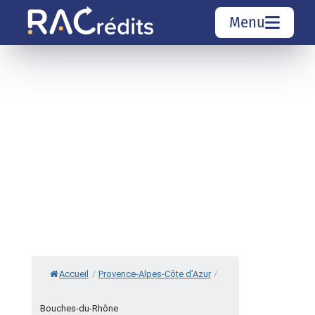
Menu
Simulation rachat de crédit
Organismes de crédit
Courtiers rachat de crédits
Sociétés de rachat de crédits
Top 10 Villes
Accueil
/
Provence-Alpes-Côte d’Azur
/
Bouches-du-Rhône