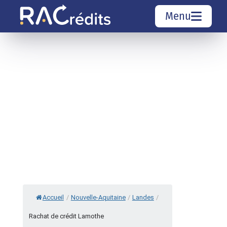
Menu
Simulation rachat de crédit
Organismes de crédit
Courtiers rachat de crédits
Sociétés de rachat de crédits
Top 10 Villes
Accueil
/
Nouvelle-Aquitaine
/
Landes
/
Rachat de crédit Lamothe