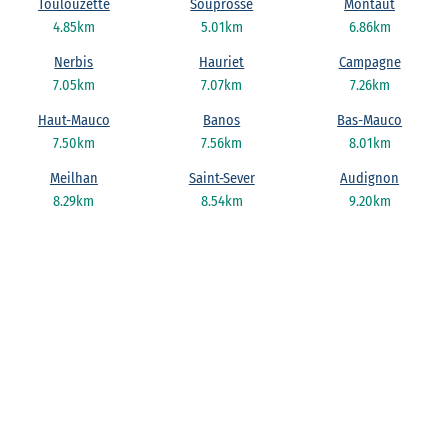
Toulouzette
Souprosse
Montaut
4.85km
5.01km
6.86km
Nerbis
Hauriet
Campagne
7.05km
7.07km
7.26km
Haut-Mauco
Banos
Bas-Mauco
7.50km
7.56km
8.01km
Meilhan
Saint-Sever
Audignon
8.29km
8.54km
9.20km