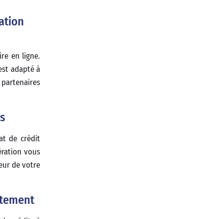
ation
re en ligne.
est adapté à
 partenaires
rs
at de crédit
ération vous
eur de votre
ttement