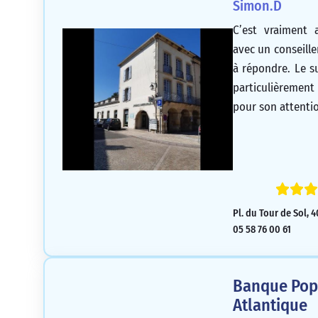
Simon.D
C’est vraiment 
avec un conseill
à répondre. Le sui
particulièreme
pour son attenti
Pl. du Tour de Sol, 
05 58 76 00 61
Banque Popu
Atlantique