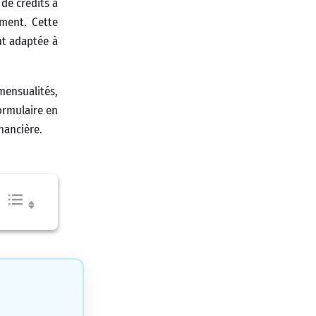
de crédits à
ment. Cette
nt adaptée à
mensualités,
formulaire en
nancière.