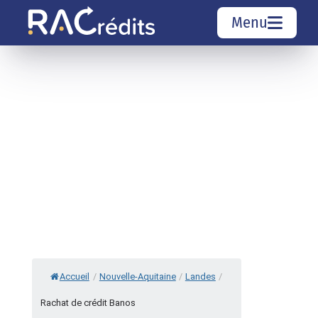
Menu
Simulation rachat de crédit
Organismes de crédit
Courtiers rachat de crédits
Sociétés de rachat de crédits
Top 10 Villes
Accueil
/
Nouvelle-Aquitaine
/
Landes
/
Rachat de crédit Banos