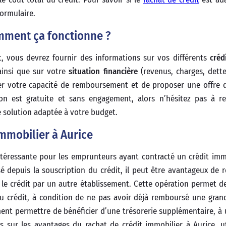
formulaire.
omment ça fonctionne ?
t, vous devrez fournir des informations sur vos différents
créd
 ainsi que sur votre
situation financière
(revenus, charges, dettes
r votre capacité de remboursement et de proposer une offre d
ion est gratuite et sans engagement, alors n’hésitez pas à r
ne solution adaptée à votre budget.
immobilier à Aurice
téressante pour les emprunteurs ayant contracté un crédit imm
ssé depuis la souscription du crédit, il peut être avantageux de 
 le crédit par un autre établissement. Cette opération permet de
u crédit, à condition de ne pas avoir déjà remboursé une gran
ment permettre de bénéficier d’une trésorerie supplémentaire, à u
 sur les avantages du rachat de crédit immobilier à Aurice, ut