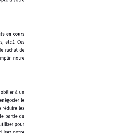
its en cours
, etc.). Ces
e rachat de
emplir notre
obilier à un
renégocier le
 réduire les
de partie du
tiliser pour
ilisez notre