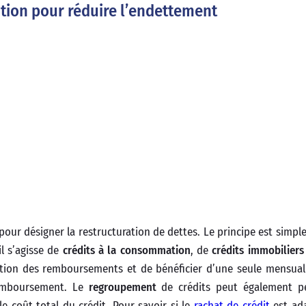
ution pour réduire l’endettement
pour désigner la restructuration de dettes. Le principe est simpl
il s’agisse de
crédits à la consommation
, de
crédits immobiliers
estion des remboursements et de bénéficier d’une seule mensual
remboursement. Le
regroupement
de crédits peut également p
le coût total du crédit. Pour savoir si le
rachat de crédit
est ada