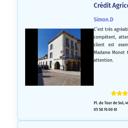
Crédit Agri
Simon.D
C’est très agréabl
compétent, atten
client est exem
Madame Monot to
attention.
Pl. du Tour de Sol, 
05 58 76 00 61