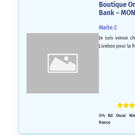
Boutique Or
Bank – MO
Maite.C
Je suis venue ch
Livebox pour la fi
374 Bd Oscar Niem
France