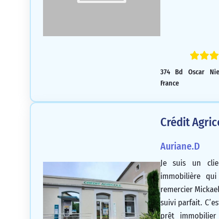
374 Bd Oscar Niem
France
Crédit Agri
Auriane.D
Je suis un clie
immobilière qui
remercier Mickae
suivi parfait. C’e
prêt immobilier