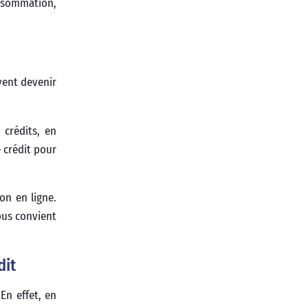
nsommation,
vent devenir
 crédits, en
 crédit pour
on en ligne.
ous convient
dit
En effet, en