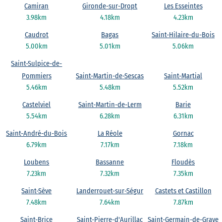
Camiran
Gironde-sur-Dropt
Les Esseintes
3.98km
4.18km
4.23km
Caudrot
Bagas
Saint-Hilaire-du-Bois
5.00km
5.01km
5.06km
Saint-Sulpice-de-
Pommiers
Saint-Martin-de-Sescas
Saint-Martial
5.46km
5.48km
5.52km
Castelviel
Saint-Martin-de-Lerm
Barie
5.54km
6.28km
6.31km
Saint-André-du-Bois
La Réole
Gornac
6.79km
7.17km
7.18km
Loubens
Bassanne
Floudès
7.23km
7.32km
7.35km
Saint-Sève
Landerrouet-sur-Ségur
Castets et Castillon
7.48km
7.64km
7.87km
Saint-Brice
Saint-Pierre-d'Aurillac
Saint-Germain-de-Grave