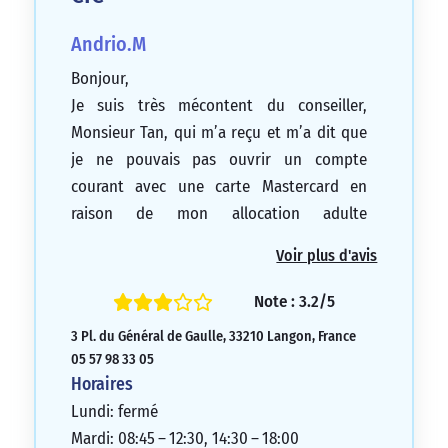
Andrio.M
Bonjour,
Je suis très mécontent du conseiller,
Monsieur Tan, qui m’a reçu et m’a dit que
je ne pouvais pas ouvrir un compte
courant avec une carte Mastercard en
raison de mon allocation adulte
handicapé, car ce n’est pas considéré
Voir plus d'avis
comme un revenu salarial. La banque CIC a
refusé de tenir compte de mes revenus
Note : 3.2/5
supplémentaires provenant de chèques
3 Pl. du Général de Gaulle, 33210 Langon, France
emploi service universel (CESU), ainsi que
05 57 98 33 05
de la réversion que ma concubine et moi
Horaires
recevons. Nous avons été reçus de
Lundi: fermé
manière très désagréable et nous nous
Mardi: 08:45 – 12:30, 14:30 – 18:00