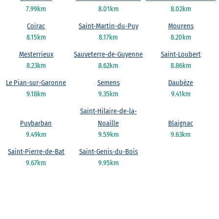
7.99km
8.01km
8.02km
Coirac
Saint-Martin-du-Puy
Mourens
8.15km
8.17km
8.20km
Mesterrieux
Sauveterre-de-Guyenne
Saint-Loubert
8.23km
8.62km
8.86km
Le Pian-sur-Garonne
Semens
Daubèze
9.18km
9.35km
9.41km
Saint-Hilaire-de-la-
Puybarban
Noaille
Blaignac
9.49km
9.59km
9.63km
Saint-Pierre-de-Bat
Saint-Genis-du-Bois
9.67km
9.95km