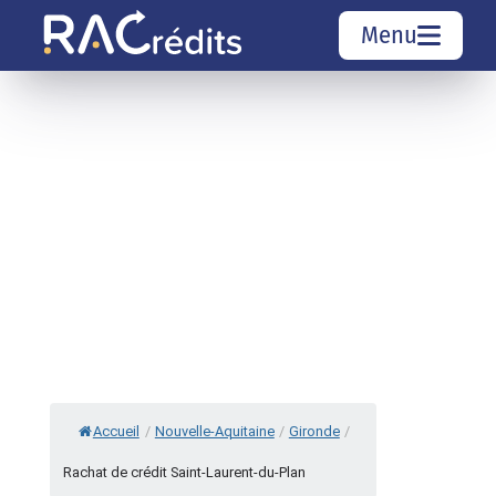
Menu
Simulation rachat de crédit
Organismes de crédit
Courtiers rachat de crédits
Sociétés de rachat de crédits
Top 10 Villes
Accueil
/
Nouvelle-Aquitaine
/
Gironde
/
Rachat de crédit Saint-Laurent-du-Plan