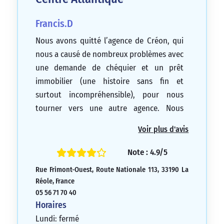
Francis.D
Nous avons quitté l’agence de Créon, qui
nous a causé de nombreux problèmes avec
une demande de chéquier et un prêt
immobilier (une histoire sans fin et
surtout incompréhensible), pour nous
tourner vers une autre agence. Nous
sommes récemment arrivés à La Réole
Voir plus d'avis
après avoir transféré tous nos comptes.
Nous avons été accueillis par Mme
Note : 4.9/5
CHEVALLOT, qui nous a réservé un très bon
Rue Frimont-Ouest, Route Nationale 113, 33190 La
accueil, qui était à l’écoute, de bon conseil,
Réole, France
réactive et prête à répondre à toutes nos
05 56 71 70 40
attentes. Elle est très efficace dans
Horaires
l’action/réaction en cas de
Lundi: fermé