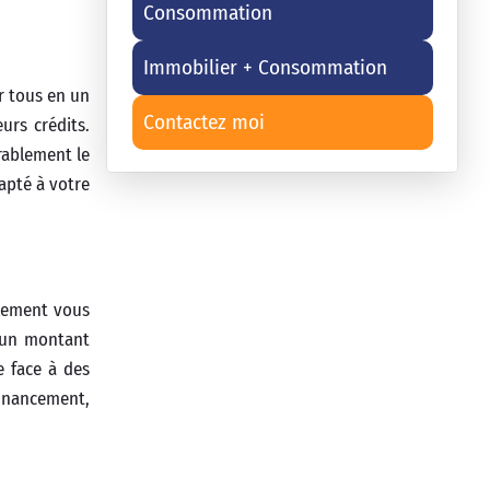
Consommation
Immobilier + Consommation
r tous en un
Contactez moi
urs crédits.
rablement le
dapté à votre
alement vous
r un montant
e face à des
financement,