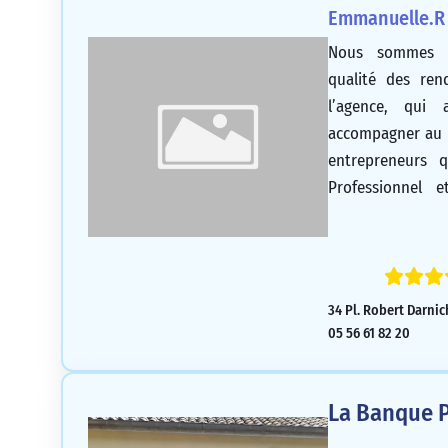
Emmanuelle.R
Nous sommes e
qualité des ren
l’agence, qui
accompagner au m
entrepreneurs
Professionnel 
chanceux d’avoir 
également été im
la gentillesse de 
34 Pl. Robert Darni
05 56 61 82 20
La Banque P