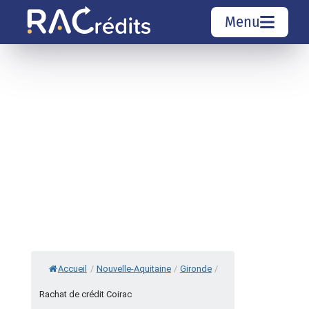
Menu
Simulation rachat de crédit
Organismes de crédit
Courtiers rachat de crédits
Sociétés de rachat de crédits
Top 10 Villes
Accueil
/
Nouvelle-Aquitaine
/
Gironde
/
Rachat de crédit Coirac