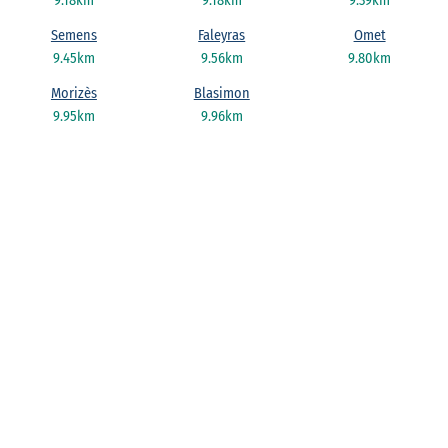
9.18km
9.18km
9.39km
Semens
Faleyras
Omet
9.45km
9.56km
9.80km
Morizès
Blasimon
9.95km
9.96km