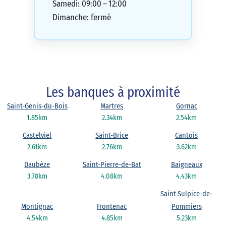
Samedi: 09:00 – 12:00
Dimanche: fermé
Les banques à proximité
Saint-Genis-du-Bois
Martres
Gornac
1.85km
2.34km
2.54km
Castelviel
Saint-Brice
Cantois
2.61km
2.76km
3.62km
Daubèze
Saint-Pierre-de-Bat
Baigneaux
3.78km
4.08km
4.43km
Saint-Sulpice-de-
Montignac
Frontenac
Pommiers
4.54km
4.85km
5.23km