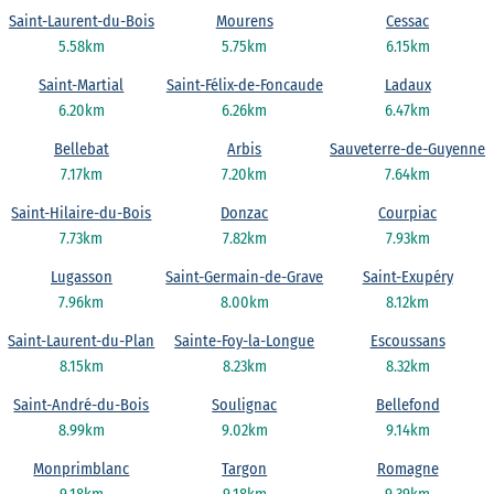
Saint-Laurent-du-Bois
Mourens
Cessac
5.58km
5.75km
6.15km
Saint-Martial
Saint-Félix-de-Foncaude
Ladaux
6.20km
6.26km
6.47km
Bellebat
Arbis
Sauveterre-de-Guyenne
7.17km
7.20km
7.64km
Saint-Hilaire-du-Bois
Donzac
Courpiac
7.73km
7.82km
7.93km
Lugasson
Saint-Germain-de-Grave
Saint-Exupéry
7.96km
8.00km
8.12km
Saint-Laurent-du-Plan
Sainte-Foy-la-Longue
Escoussans
8.15km
8.23km
8.32km
Saint-André-du-Bois
Soulignac
Bellefond
8.99km
9.02km
9.14km
Monprimblanc
Targon
Romagne