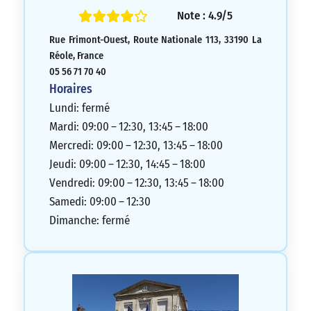
très agréable, à l’écoute de nos besoins,
Note : 4.9/5
de bons conseils et prête à répondre à
Rue Frimont-Ouest, Route Nationale 113, 33190 La
toutes nos attentes. Elle a été très efficace
Réole, France
pour résoudre un problème sur notre
05 56 71 70 40
tableau d’amortissement en seulement 48
Horaires
heures. Nous recommandons cette agence
Lundi: fermé
qui est vraiment excellente.
Mardi: 09:00 – 12:30, 13:45 – 18:00
5/5
Mercredi: 09:00 – 12:30, 13:45 – 18:00
Jeudi: 09:00 – 12:30, 14:45 – 18:00
Vendredi: 09:00 – 12:30, 13:45 – 18:00
Samedi: 09:00 – 12:30
Dimanche: fermé