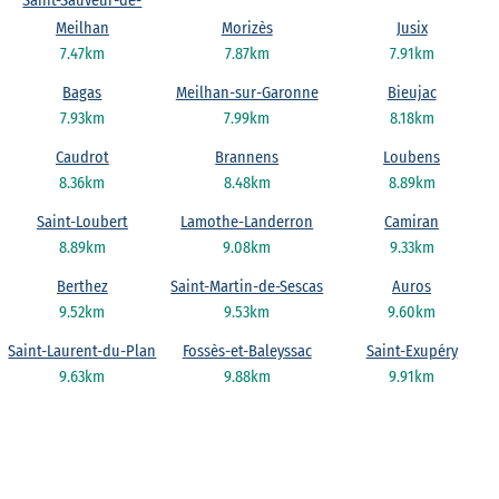
Saint-Sauveur-de-
Meilhan
Morizès
Jusix
7.47km
7.87km
7.91km
Bagas
Meilhan-sur-Garonne
Bieujac
7.93km
7.99km
8.18km
Caudrot
Brannens
Loubens
8.36km
8.48km
8.89km
Saint-Loubert
Lamothe-Landerron
Camiran
8.89km
9.08km
9.33km
Berthez
Saint-Martin-de-Sescas
Auros
9.52km
9.53km
9.60km
Saint-Laurent-du-Plan
Fossès-et-Baleyssac
Saint-Exupéry
9.63km
9.88km
9.91km