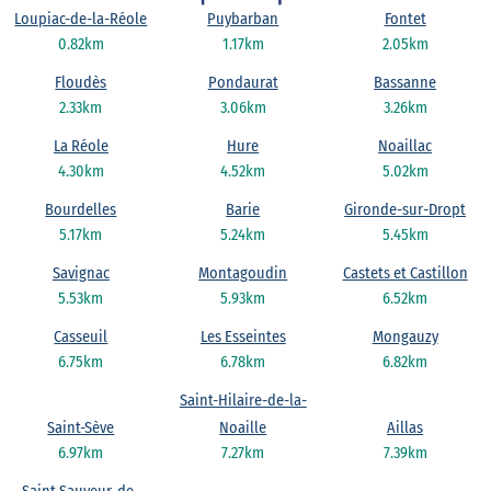
Loupiac-de-la-Réole
Puybarban
Fontet
0.82km
1.17km
2.05km
Floudès
Pondaurat
Bassanne
2.33km
3.06km
3.26km
La Réole
Hure
Noaillac
4.30km
4.52km
5.02km
Bourdelles
Barie
Gironde-sur-Dropt
5.17km
5.24km
5.45km
Savignac
Montagoudin
Castets et Castillon
5.53km
5.93km
6.52km
Casseuil
Les Esseintes
Mongauzy
6.75km
6.78km
6.82km
Saint-Hilaire-de-la-
Saint-Sève
Noaille
Aillas
6.97km
7.27km
7.39km