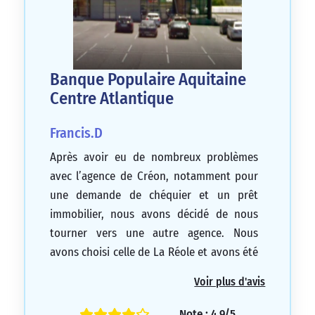
Banque Populaire Aquitaine
Centre Atlantique
Francis.D
Après avoir eu de nombreux problèmes
avec l’agence de Créon, notamment pour
une demande de chéquier et un prêt
immobilier, nous avons décidé de nous
tourner vers une autre agence. Nous
avons choisi celle de La Réole et avons été
très bien accueillis par Mme CHEVALLOT.
Voir plus d'avis
Cette conseillère a été à l’écoute, de bons
conseils, réactive et a su répondre à
Note : 4.9/5