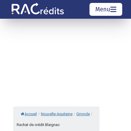
Menu
Simulation rachat de crédit
Organismes de crédit
Courtiers rachat de crédits
Sociétés de rachat de crédits
Top 10 Villes
Accueil
/
Nouvelle-Aquitaine
/
Gironde
/
Rachat de crédit Blaignac