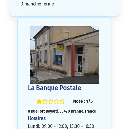
ton supérieur employé lors d’un appel
Dimanche: fermé
téléphonique avec notre « conseillère »
qui a frôlé l’irrespect.
1/5
La Banque Postale
Note : 1/5
8 Rue Fort Bayard, 33420 Branne, France
Horaires
Lundi: 09:00 – 12:00, 13:30 – 16:30