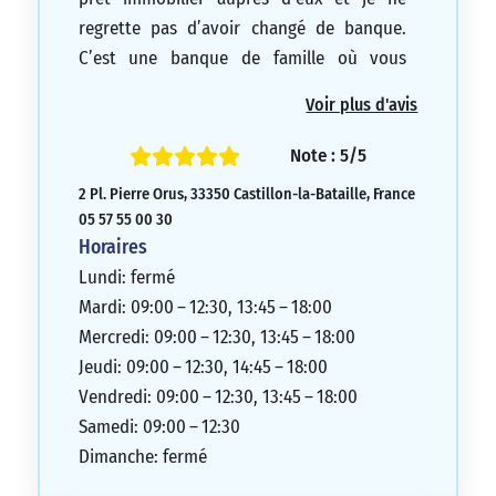
regrette pas d’avoir changé de banque.
C’est une banque de famille où vous
trouverez tout ce dont vous avez besoin,
Voir plus d'avis
avec un taux avantageux et des conseillers
très compétents, humains et facilement
Note : 5/5
accessibles. Du conseiller au directeur, je
2 Pl. Pierre Orus, 33350 Castillon-la-Bataille, France
ne peux rien reprocher. Je la recommande
05 57 55 00 30
fortement. Merci encore à vous.
Horaires
Mme Dunogué Vanessa
Lundi: fermé
5/5
Mardi: 09:00 – 12:30, 13:45 – 18:00
Mercredi: 09:00 – 12:30, 13:45 – 18:00
Jeudi: 09:00 – 12:30, 14:45 – 18:00
Vendredi: 09:00 – 12:30, 13:45 – 18:00
Samedi: 09:00 – 12:30
Dimanche: fermé