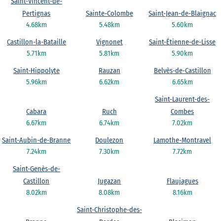
Saint-Vincent-de-
Pertignas
Sainte-Colombe
Saint-Jean-de-Blaignac
4.68km
5.48km
5.60km
Castillon-la-Bataille
Vignonet
Saint-Étienne-de-Lisse
5.71km
5.81km
5.90km
Saint-Hippolyte
Rauzan
Belvès-de-Castillon
5.96km
6.62km
6.65km
Saint-Laurent-des-
Cabara
Ruch
Combes
6.67km
6.74km
7.02km
Saint-Aubin-de-Branne
Doulezon
Lamothe-Montravel
7.24km
7.30km
7.72km
Saint-Genès-de-
Castillon
Jugazan
Flaujagues
8.02km
8.08km
8.16km
Saint-Christophe-des-