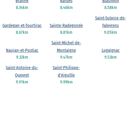
Branne
Bardes
Blasimon
8.34km
8.46km
8.58km
Saint-Sulpice-de-
Gardegan-et-Tourtirac
Sainte-Radegonde
Faleyrens
8.67km
8.81km
9.05km
Saint-Michel-de-
Naujan-et-Postiac
Montaigne
Lugaignac
9.32km
9.47km
9.53km
Saint-Antoine-du-
Saint-Philippe-
Queyret
d'Aiguille
9.91km
9.99km