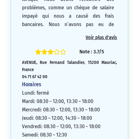
problèmes, comme un chèque de salaire
impayé qui nous a causé des frais
bancaires. Nous n’avons pas eu de
propositions d’aide de leur part alors que
Voir plus d'avis
la caisse d’épargne a réglé tout cela lors
d’un seul rendez-vous. Certains conseillers
Note : 3.7/5
étaient également indisponibles et l’un de
AVENUE, Rue Fernand Talandier, 15200 Mauriac,
mes collègues est même parti sur Aurillac
France
à cause du manque d’humanité de certains
04 71 67 42 00
conseillers. En résumé, le Crédit Agricole
Horaires
est une bonne banque, mais le côté
Lundi: fermé
humain et relationnel de cette agence en
Mardi: 08:30 – 12:00, 13:30 – 18:00
particulier est inexistant. De plus, ils
Mercredi: 08:30 – 12:00, 13:30 – 18:00
exigent deux signatures pour fermer un
Jeudi: 08:30 – 12:00, 14:30 – 18:00
compte enfant ouvert avec une seule
Vendredi: 08:30 – 12:00, 13:30 – 18:00
signature. Enfin, je voudrais souligner le
Samedi: 08:30 – 12:30