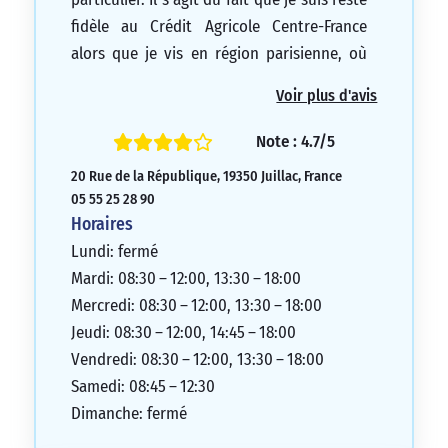
fidèle au Crédit Agricole Centre-France
alors que je vis en région parisienne, où
les agences du Crédit Agricole sont rares.
Voir plus d'avis
Ainsi, chaque mois, je dois payer 1€ pour
retirer de l’argent dans un distributeur qui
Note : 4.7/5
n’appartient pas au Crédit Agricole. En
20 Rue de la République, 19350 Juillac, France
dehors de cela, je suis très satisfait de
05 55 25 28 90
mon agence personnelle, qui est aimable
Horaires
et à l’écoute. Il serait peut-être judicieux
Lundi: fermé
de collaborer avec d’autres banques pour
Mardi: 08:30 – 12:00, 13:30 – 18:00
développer des Distributeurs
Mercredi: 08:30 – 12:00, 13:30 – 18:00
Automatiques de Billets (DAB) et ainsi
Jeudi: 08:30 – 12:00, 14:45 – 18:00
éviter les frais de retrait pour les clients, ce
Vendredi: 08:30 – 12:00, 13:30 – 18:00
qui profiterait à tout le monde.
Samedi: 08:45 – 12:30
5/5
Dimanche: fermé