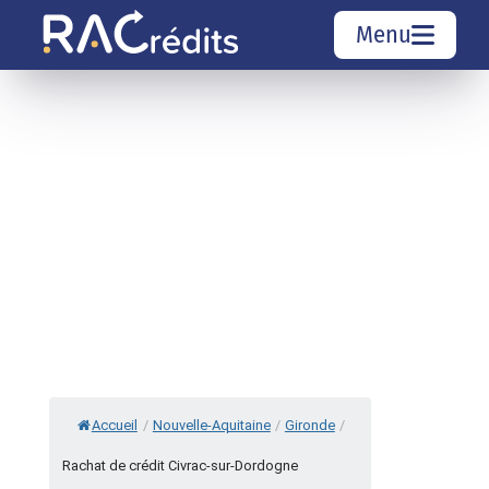
Menu
Simulation rachat de crédit
Organismes de crédit
Courtiers rachat de crédits
Sociétés de rachat de crédits
Top 10 Villes
Accueil
/
Nouvelle-Aquitaine
/
Gironde
/
Rachat de crédit Civrac-sur-Dordogne