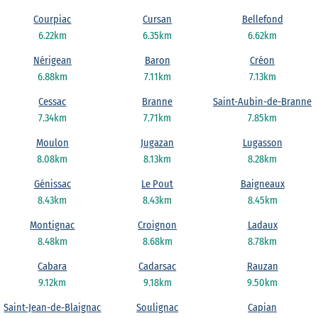
Courpiac
Cursan
Bellefond
6.22km
6.35km
6.62km
Nérigean
Baron
Créon
6.88km
7.11km
7.13km
Cessac
Branne
Saint-Aubin-de-Branne
7.34km
7.71km
7.85km
Moulon
Jugazan
Lugasson
8.08km
8.13km
8.28km
Génissac
Le Pout
Baigneaux
8.43km
8.43km
8.45km
Montignac
Croignon
Ladaux
8.48km
8.68km
8.78km
Cabara
Cadarsac
Rauzan
9.12km
9.18km
9.50km
Saint-Jean-de-Blaignac
Soulignac
Capian