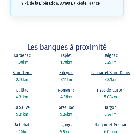
8 Pl. de la Libération, 33190 La Réole, France
Les banques à proximité
Dardenac
Espiet
Daignac
1.08km
1.78km
2.25km
Saint-Léon
Faleyras
Camiac-et-Saint-Denis
2.28km
3.11km
3.37km
Guillac
Romagne
Tizac-de-Curton
4.31km
4.33km
5.08km
La Sauve
Grézillac
Targon
5.21km
5.24km
5.34km
Bellebat
Lugaignac
Naujan-et-Postiac
5.40km
5.95km
6.05km