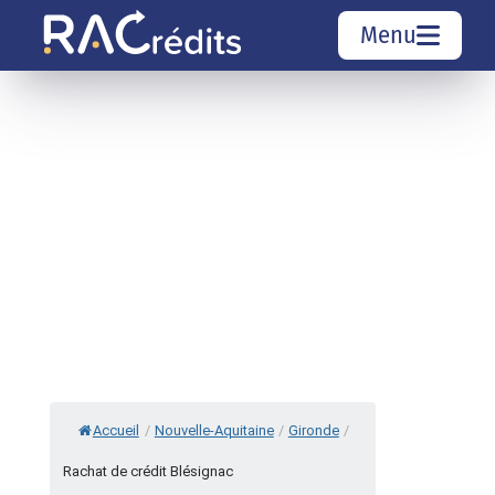
Menu
Simulation rachat de crédit
Organismes de crédit
Courtiers rachat de crédits
Sociétés de rachat de crédits
Top 10 Villes
Accueil
/
Nouvelle-Aquitaine
/
Gironde
/
Rachat de crédit Blésignac