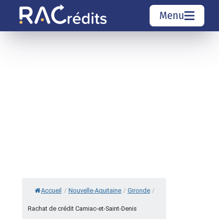
Menu
Simulation rachat de crédit
Organismes de crédit
Courtiers rachat de crédits
Sociétés de rachat de crédits
Top 10 Villes
Accueil
/
Nouvelle-Aquitaine
/
Gironde
/
Rachat de crédit Camiac-et-Saint-Denis