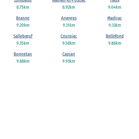
Lombaud
Naujan-et-Postiac
Haux
8.75km
8.92km
9.04km
Branne
Arveyres
Madirac
9.20km
9.31km
9.33km
Sallebœuf
Courpiac
Bellefond
9.35km
9.58km
9.86km
Bonnetan
Capian
9.88km
9.93km