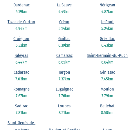
Dardenac
La Sauve
Nérigean
4.19km
4.49km
4.87km
Tizac-de-Curton
Créon
Le Pout
4.94km
5.14km
5.24km
Croignon
Guillac
Grézillac
5.32km
6.39km
6.43km
Faleyras
Camarsac
Saint-Germain-du-Puch
6.44km
6.65km
6.84km
Cadarsac
Targon
Génissac
7.03km
7.37km
7.45km
Romagne
Lugaignac
Moulon
7.67km
7.76km
7.79km
Sadirac
Loupes
Bellebat
7.81km
8.21km
8.50km
Saint-Genès-de-