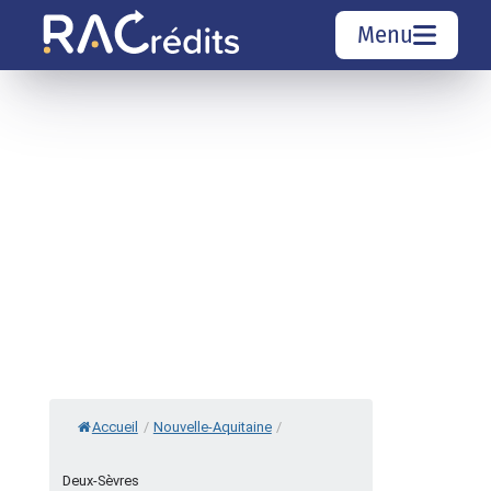
Menu
Simulation rachat de crédit
Organismes de crédit
Courtiers rachat de crédits
Sociétés de rachat de crédits
Top 10 Villes
Accueil
/
Nouvelle-Aquitaine
/
Deux-Sèvres