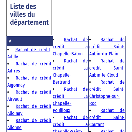
Liste des
villes du
département
Rachat de
Rachat de
A
crédit La
crédit Saint-
Rachat de crédit
Chapelle-Bâton
Aubin-du-Plain
Adilly
Rachat de
Rachat de
Rachat de crédit
crédit La
crédit Saint-
Aiffres
Chapelle-
Aubin-le-Cloud
Rachat de crédit
Bertrand
Rachat de
Aigonnay
Rachat de
crédit Saint-
Rachat de crédit
crédit La
Christophe-sur-
Airvault
Chapelle-
Roc
Rachat de crédit
Pouilloux
Rachat de
Alloinay
Rachat de
crédit Saint-
Rachat de crédit
crédit La
Coutant
Allonne
Chapelle-Saint-
Rachat de