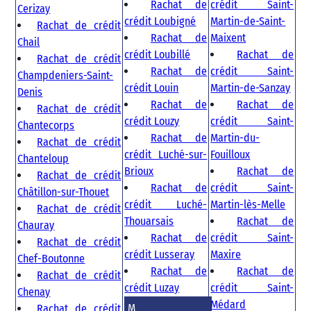
Rachat de
crédit Saint-
Cerizay
crédit Loubigné
Martin-de-Saint-
Rachat de crédit
Rachat de
Maixent
Chail
crédit Loubillé
Rachat de
Rachat de crédit
Rachat de
crédit Saint-
Champdeniers-Saint-
crédit Louin
Martin-de-Sanzay
Denis
Rachat de
Rachat de
Rachat de crédit
crédit Louzy
crédit Saint-
Chantecorps
Rachat de
Martin-du-
Rachat de crédit
crédit Luché-sur-
Fouilloux
Chanteloup
Brioux
Rachat de
Rachat de crédit
Rachat de
crédit Saint-
Châtillon-sur-Thouet
crédit Luché-
Martin-lès-Melle
Rachat de crédit
Thouarsais
Rachat de
Chauray
Rachat de
crédit Saint-
Rachat de crédit
crédit Lusseray
Maxire
Chef-Boutonne
Rachat de
Rachat de
Rachat de crédit
crédit Luzay
crédit Saint-
Chenay
Médard
M
Rachat de crédit