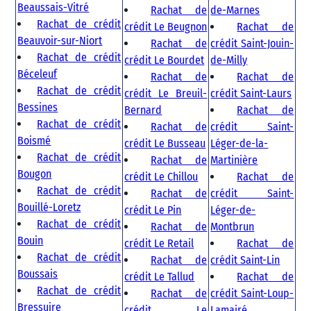
Beaussais-Vitré
Rachat de
de-Marnes
Rachat de crédit
crédit Le Beugnon
Rachat de
Beauvoir-sur-Niort
Rachat de
crédit Saint-Jouin-
Rachat de crédit
crédit Le Bourdet
de-Milly
Béceleuf
Rachat de
Rachat de
Rachat de crédit
crédit Le Breuil-
crédit Saint-Laurs
Bessines
Bernard
Rachat de
Rachat de crédit
Rachat de
crédit Saint-
Boismé
crédit Le Busseau
Léger-de-la-
Rachat de crédit
Rachat de
Martinière
Bougon
crédit Le Chillou
Rachat de
Rachat de crédit
Rachat de
crédit Saint-
Bouillé-Loretz
crédit Le Pin
Léger-de-
Rachat de crédit
Rachat de
Montbrun
Bouin
crédit Le Retail
Rachat de
Rachat de crédit
Rachat de
crédit Saint-Lin
Boussais
crédit Le Tallud
Rachat de
Rachat de crédit
Rachat de
crédit Saint-Loup-
Bressuire
crédit Le
Lamairé