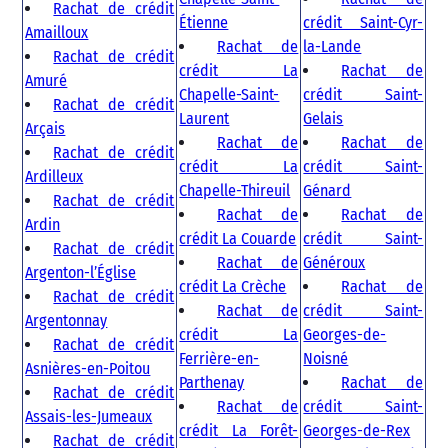
Rachat de crédit
Étienne
crédit Saint-Cyr-
Amailloux
Rachat de
la-Lande
Rachat de crédit
crédit La
Rachat de
Amuré
Chapelle-Saint-
crédit Saint-
Rachat de crédit
Laurent
Gelais
Arçais
Rachat de
Rachat de
Rachat de crédit
crédit La
crédit Saint-
Ardilleux
Chapelle-Thireuil
Génard
Rachat de crédit
Rachat de
Rachat de
Ardin
crédit La Couarde
crédit Saint-
Rachat de crédit
Rachat de
Généroux
Argenton-l’Église
crédit La Crèche
Rachat de
Rachat de crédit
Rachat de
crédit Saint-
Argentonnay
crédit La
Georges-de-
Rachat de crédit
Ferrière-en-
Noisné
Asnières-en-Poitou
Parthenay
Rachat de
Rachat de crédit
Rachat de
crédit Saint-
Assais-les-Jumeaux
crédit La Forêt-
Georges-de-Rex
Rachat de crédit