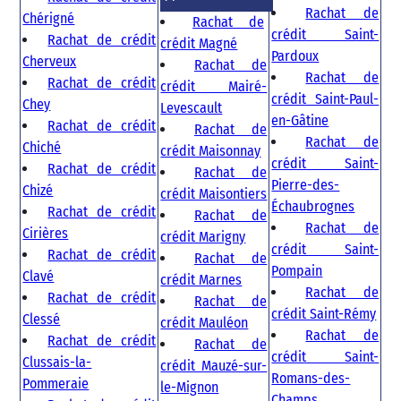
Rachat de
Chérigné
Rachat de
crédit Saint-
Rachat de crédit
crédit Magné
Pardoux
Cherveux
Rachat de
Rachat de
Rachat de crédit
crédit Mairé-
crédit Saint-Paul-
Chey
Levescault
en-Gâtine
Rachat de crédit
Rachat de
Rachat de
Chiché
crédit Maisonnay
crédit Saint-
Rachat de crédit
Rachat de
Pierre-des-
Chizé
crédit Maisontiers
Échaubrognes
Rachat de crédit
Rachat de
Rachat de
Cirières
crédit Marigny
crédit Saint-
Rachat de crédit
Rachat de
Pompain
Clavé
crédit Marnes
Rachat de
Rachat de crédit
Rachat de
crédit Saint-Rémy
Clessé
crédit Mauléon
Rachat de
Rachat de crédit
Rachat de
crédit Saint-
Clussais-la-
crédit Mauzé-sur-
Romans-des-
Pommeraie
le-Mignon
Champs