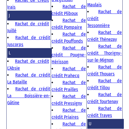
Rachat de crédit
Maulais
Rachat de
Irais
Rachat de
crédit Pliboux
J
crédit
Rachat de
Rachat de crédit
Tessonnière
crédit Pompaire
Juillé
Rachat de
Rachat de
Rachat de crédit
crédit Thénezay
crédit Pouffonds
Juscorps
Rachat de
Rachat de
L
crédit Thorigny-
crédit Pougne-
sur-le-Mignon
Rachat de crédit
Hérisson
Rachat de
L’Absie
Rachat de
crédit Thouars
Rachat de crédit
crédit Prahecq
Rachat de
La Bataille
Rachat de
crédit Tillou
Rachat de crédit
crédit Prailles
Rachat de
La Boissière-en-
Rachat de
crédit Tourtenay
Gâtine
crédit Pressigny
Rachat de
Rachat de
crédit Trayes
crédit Priaires
U
Rachat de