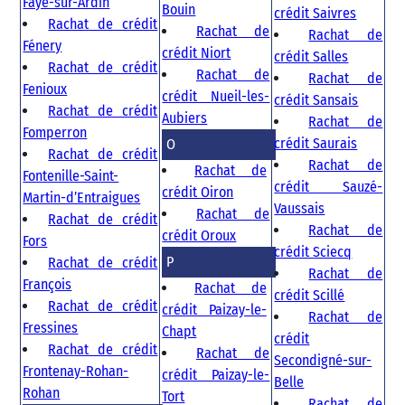
Faye-sur-Ardin
Bouin
crédit Saivres
Rachat de crédit
Rachat de
Rachat de
Fénery
crédit Niort
crédit Salles
Rachat de crédit
Rachat de
Rachat de
Fenioux
crédit Nueil-les-
crédit Sansais
Rachat de crédit
Aubiers
Rachat de
Fomperron
crédit Saurais
O
Rachat de crédit
Rachat de
Rachat de
Fontenille-Saint-
crédit Sauzé-
crédit Oiron
Martin-d’Entraigues
Vaussais
Rachat de
Rachat de crédit
Rachat de
crédit Oroux
Fors
crédit Sciecq
P
Rachat de crédit
Rachat de
François
Rachat de
crédit Scillé
Rachat de crédit
crédit Paizay-le-
Rachat de
Fressines
Chapt
crédit
Rachat de crédit
Rachat de
Secondigné-sur-
Frontenay-Rohan-
crédit Paizay-le-
Belle
Rohan
Tort
Rachat de