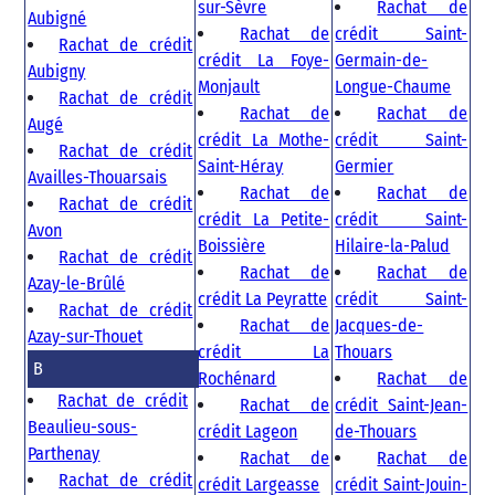
sur-Sèvre
Rachat de
Aubigné
Rachat de
crédit Saint-
Rachat de crédit
crédit La Foye-
Germain-de-
Aubigny
Monjault
Longue-Chaume
Rachat de crédit
Rachat de
Rachat de
Augé
crédit La Mothe-
crédit Saint-
Rachat de crédit
Saint-Héray
Germier
Availles-Thouarsais
Rachat de
Rachat de
Rachat de crédit
crédit La Petite-
crédit Saint-
Avon
Boissière
Hilaire-la-Palud
Rachat de crédit
Rachat de
Rachat de
Azay-le-Brûlé
crédit La Peyratte
crédit Saint-
Rachat de crédit
Rachat de
Jacques-de-
Azay-sur-Thouet
crédit La
Thouars
B
Rochénard
Rachat de
Rachat de crédit
Rachat de
crédit Saint-Jean-
Beaulieu-sous-
crédit Lageon
de-Thouars
Parthenay
Rachat de
Rachat de
Rachat de crédit
crédit Largeasse
crédit Saint-Jouin-