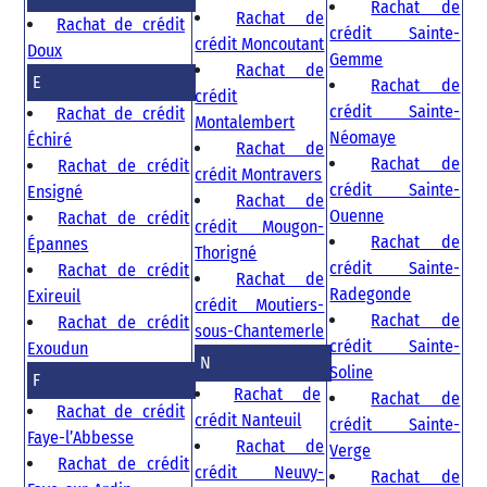
Rachat de
Rachat de
Rachat de crédit
crédit Sainte-
crédit Moncoutant
Doux
Gemme
Rachat de
E
Rachat de
crédit
crédit Sainte-
Rachat de crédit
Montalembert
Néomaye
Échiré
Rachat de
Rachat de
Rachat de crédit
crédit Montravers
crédit Sainte-
Ensigné
Rachat de
Ouenne
Rachat de crédit
crédit Mougon-
Rachat de
Épannes
Thorigné
crédit Sainte-
Rachat de crédit
Rachat de
Radegonde
Exireuil
crédit Moutiers-
Rachat de
Rachat de crédit
sous-Chantemerle
crédit Sainte-
Exoudun
N
Soline
F
Rachat de
Rachat de
Rachat de crédit
crédit Nanteuil
crédit Sainte-
Faye-l’Abbesse
Rachat de
Verge
Rachat de crédit
crédit Neuvy-
Rachat de