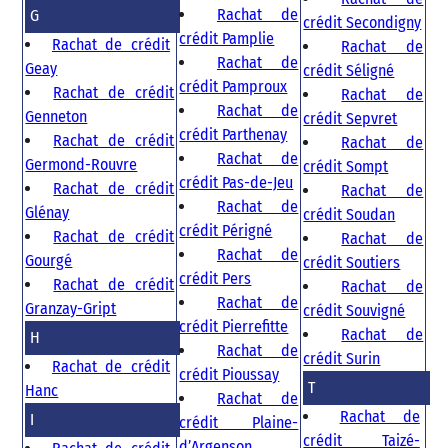
Rachat de
G
crédit Secondigny
crédit Pamplie
Rachat de crédit
Rachat de
Rachat de
Geay
crédit Séligné
crédit Pamproux
Rachat de crédit
Rachat de
Rachat de
Genneton
crédit Sepvret
crédit Parthenay
Rachat de crédit
Rachat de
Rachat de
Germond-Rouvre
crédit Sompt
crédit Pas-de-Jeu
Rachat de crédit
Rachat de
Rachat de
Glénay
crédit Soudan
crédit Périgné
Rachat de crédit
Rachat de
Rachat de
Gourgé
crédit Soutiers
crédit Pers
Rachat de crédit
Rachat de
Rachat de
Granzay-Gript
crédit Souvigné
crédit Pierrefitte
Rachat de
H
Rachat de
crédit Surin
Rachat de crédit
crédit Pioussay
T
Hanc
Rachat de
Rachat de
I
crédit Plaine-
crédit Taizé-
d’Argenson