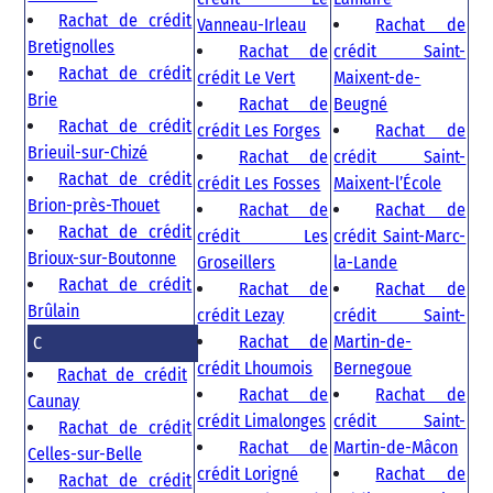
Rachat de crédit
Vanneau-Irleau
Rachat de
Bretignolles
Rachat de
crédit Saint-
Rachat de crédit
crédit Le Vert
Maixent-de-
Brie
Rachat de
Beugné
Rachat de crédit
crédit Les Forges
Rachat de
Brieuil-sur-Chizé
Rachat de
crédit Saint-
Rachat de crédit
crédit Les Fosses
Maixent-l’École
Brion-près-Thouet
Rachat de
Rachat de
Rachat de crédit
crédit Les
crédit Saint-Marc-
Brioux-sur-Boutonne
Groseillers
la-Lande
Rachat de crédit
Rachat de
Rachat de
Brûlain
crédit Lezay
crédit Saint-
Rachat de
Martin-de-
C
crédit Lhoumois
Bernegoue
Rachat de crédit
Rachat de
Rachat de
Caunay
crédit Limalonges
crédit Saint-
Rachat de crédit
Rachat de
Martin-de-Mâcon
Celles-sur-Belle
crédit Lorigné
Rachat de
Rachat de crédit