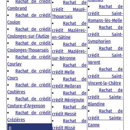
Rachat de crédit
Rachat de
Rachat de
Combrand
crédit Mauzé-
crédit Saint-
Rachat de crédit
Thouarsais
Romans-lès-Melle
Coulon
Rachat de
Rachat de
Rachat de crédit
crédit Mazières-
crédit Saint-
Coulonges-sur-l’Autize
en-Gâtine
Symphorien
Rachat de crédit
Rachat de
Rachat de
Coulonges-Thouarsais
crédit Mazières-
crédit Saint-
Rachat de crédit
sur-Béronne
Varent
Courlay
Rachat de
Rachat de
Rachat de crédit
crédit Melle
crédit Saint-
Cours
Rachat de
Vincent-la-Châtre
Rachat de crédit
crédit Melleran
Rachat de
Coutières
Rachat de
crédit Sainte-
Rachat de crédit
crédit Ménigoute
Blandine
Couture-d’Argenson
Rachat de
Rachat de
Rachat de crédit
crédit Messé
crédit Sainte-
Crézières
Rachat de
Eanne
crédit Missé
D