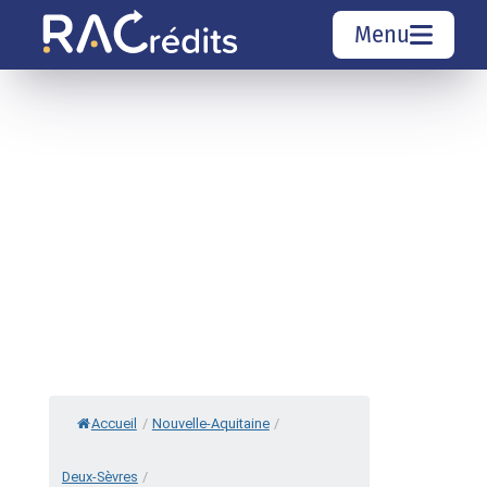
Menu
Simulation rachat de crédit
Organismes de crédit
Courtiers rachat de crédits
Sociétés de rachat de crédits
Top 10 Villes
Accueil
/
Nouvelle-Aquitaine
/
Deux-Sèvres
/