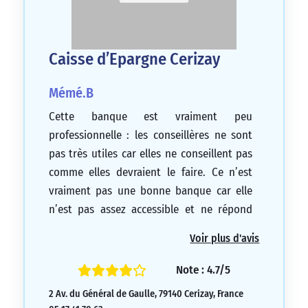
Caisse d’Epargne Cerizay
Mémé.B
Cette banque est vraiment peu
professionnelle : les conseillères ne sont
pas très utiles car elles ne conseillent pas
comme elles devraient le faire. Ce n’est
vraiment pas une bonne banque car elle
n’est pas assez accessible et ne répond
pas suffisamment au téléphone. Je pense
Voir plus d'avis
que leur manque de professionnalisme les
conduira sûrement à la fermeture et cela
Note : 4.7/5
ne me manquera pas.
2 Av. du Général de Gaulle, 79140 Cerizay, France
3/5