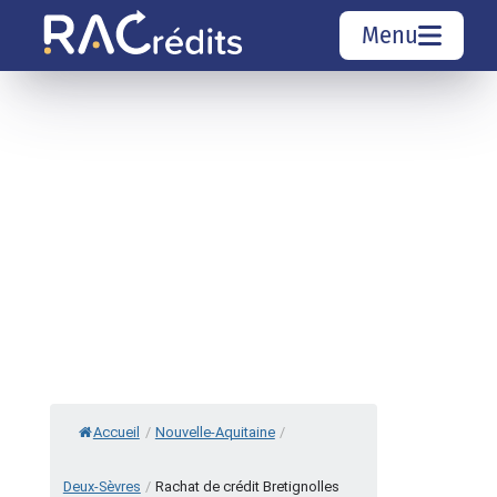
Menu
Simulation rachat de crédit
Organismes de crédit
Courtiers rachat de crédits
Sociétés de rachat de crédits
Top 10 Villes
Accueil
/
Nouvelle-Aquitaine
/
Deux-Sèvres
/
Rachat de crédit Bretignolles