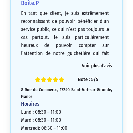
Boite.P
En tant que client, je suis extrêmement
reconnaissant de pouvoir bénéficier d’un
service public, ce qui n’est pas toujours le
cas partout. Je suis particulièrement
heureux de pouvoir compter sur
l’attention de notre guichetière qui fait
preuve d’un grand professionnalisme et
Voir plus d'avis
met ses compétences au service des
clients. Je trouve cela inestimable. J’espère
Note : 5/5
que nous pourrons continuer à bénéficier
8 Rue du Commerce, 17240 Saint-Fort-sur-Gironde,
de l’agence et de notre guichetière pour
France
longtemps, car cela est grandement
Horaires
bénéfique pour nous tous.
Lundi: 08:30 – 11:00
5/5
Mardi: 08:30 – 11:00
Mercredi: 08:30 – 11:00