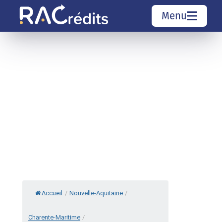
Menu
Simulation rachat de crédit
Organismes de crédit
Courtiers rachat de crédits
Sociétés de rachat de crédits
Top 10 Villes
Accueil
/
Nouvelle-Aquitaine
/
Charente-Maritime
/