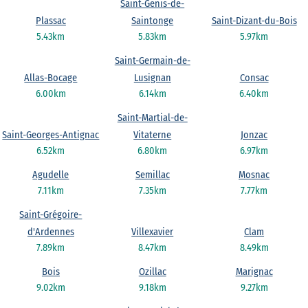
Saint-Genis-de-
Plassac
Saintonge
Saint-Dizant-du-Bois
5.43km
5.83km
5.97km
Saint-Germain-de-
Allas-Bocage
Lusignan
Consac
6.00km
6.14km
6.40km
Saint-Martial-de-
Saint-Georges-Antignac
Vitaterne
Jonzac
6.52km
6.80km
6.97km
Agudelle
Semillac
Mosnac
7.11km
7.35km
7.77km
Saint-Grégoire-
d'Ardennes
Villexavier
Clam
7.89km
8.47km
8.49km
Bois
Ozillac
Marignac
9.02km
9.18km
9.27km