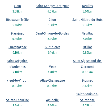
Clam
Saint-Georges-Antignac
Neulles
3.58km
4.59km
5.01km
Réaux sur Trèfle
Clion
Saint-Hilaire-du-Bois
5.07km
5.33km
5.36km
Marignac
Saint-Simon-de-Bordes
Neuillac
5.80km
5.99km
6.01km
Champagnac
Guitinières
Ozillac
6.10km
6.14km
6.86km
Saint-Grégoire-
Saint-Sigismond-de-
d'Ardennes
Meux
Clermont
7.10km
7.70km
8.00km
Nieul-le-Virouil
Allas-Champagne
Mosnac
8.04km
8.05km
8.62km
Saint-Genis-de-
Sainte-Lheurine
Agudelle
Saintonge
8.74km
9.01km
9.25km