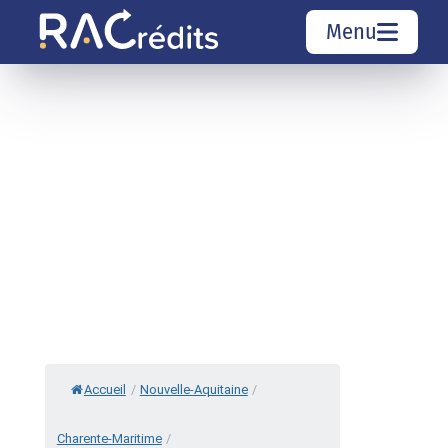
Menu
Simulation rachat de crédit
Organismes de crédit
Courtiers rachat de crédits
Sociétés de rachat de crédits
Top 10 Villes
Accueil
/
Nouvelle-Aquitaine
/
Charente-Maritime
/