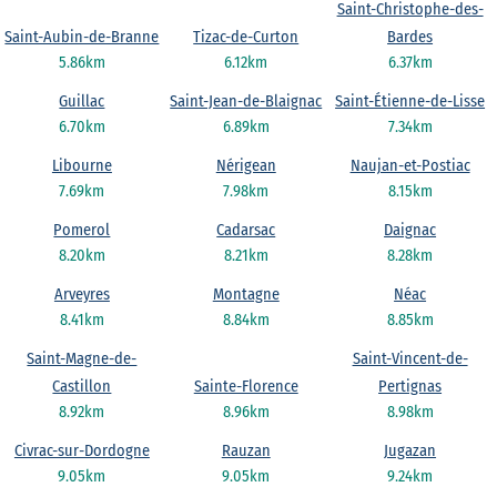
Saint-Christophe-des-
Saint-Aubin-de-Branne
Tizac-de-Curton
Bardes
5.86km
6.12km
6.37km
Guillac
Saint-Jean-de-Blaignac
Saint-Étienne-de-Lisse
6.70km
6.89km
7.34km
Libourne
Nérigean
Naujan-et-Postiac
7.69km
7.98km
8.15km
Pomerol
Cadarsac
Daignac
8.20km
8.21km
8.28km
Arveyres
Montagne
Néac
8.41km
8.84km
8.85km
Saint-Magne-de-
Saint-Vincent-de-
Castillon
Sainte-Florence
Pertignas
8.92km
8.96km
8.98km
Civrac-sur-Dordogne
Rauzan
Jugazan
9.05km
9.05km
9.24km