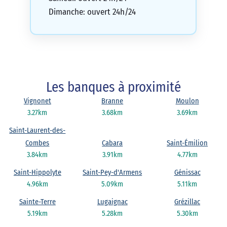
Dimanche: ouvert 24h/24
Les banques à proximité
Vignonet
Branne
Moulon
3.27km
3.68km
3.69km
Saint-Laurent-des-
Combes
Cabara
Saint-Émilion
3.84km
3.91km
4.77km
Saint-Hippolyte
Saint-Pey-d'Armens
Génissac
4.96km
5.09km
5.11km
Sainte-Terre
Lugaignac
Grézillac
5.19km
5.28km
5.30km