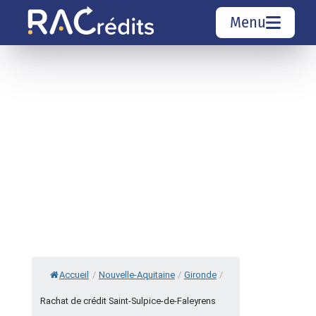
Menu
Simulation rachat de crédit
Organismes de crédit
Courtiers rachat de crédits
Sociétés de rachat de crédits
Top 10 Villes
Accueil
/
Nouvelle-Aquitaine
/
Gironde
/
Rachat de crédit Saint-Sulpice-de-Faleyrens