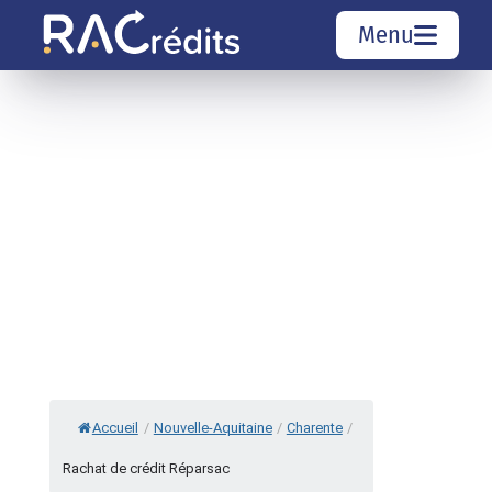
Menu
Simulation rachat de crédit
Organismes de crédit
Courtiers rachat de crédits
Sociétés de rachat de crédits
Top 10 Villes
Accueil
/
Nouvelle-Aquitaine
/
Charente
/
Rachat de crédit Réparsac