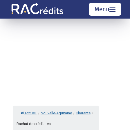
Menu
Simulation rachat de crédit
Organismes de crédit
Courtiers rachat de crédits
Sociétés de rachat de crédits
Top 10 Villes
Accueil
/
Nouvelle-Aquitaine
/
Charente
/
Rachat de crédit Les...