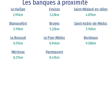
Les banques à proximité
Le Haillan
Eysines
Saint-Médard-en-Jalles
2.95km
3.23km
4.87km
Blanquefort
Bruges
Saint-Aubin-de-Médoc
5.19km
5.22km
5.92km
Le Bouscat
Le Pian-Médoc
Bordeaux
6.51km
6.94km
9.58km
Mérignac
Parempuyre
8.27km
8.47km