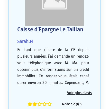
Caisse d’Epargne Le Taillan
Sarah.H
En tant que cliente de la CE depuis
plusieurs années, j’ai demandé un rendez-
vous téléphonique avec M. Ma. pour
obtenir plus d’informations sur un crédit
immobilier. Ce rendez-vous était censé
durer environ 30 minutes. Cependant, M.
Ma. a terminé la conversation en
Voir plus d'avis
seulement 2 minutes. Il m’a ri au nez dès le
début de l’appel et n’a pas répondu à mes
Note : 2.9/5
questions. Les informations fournies