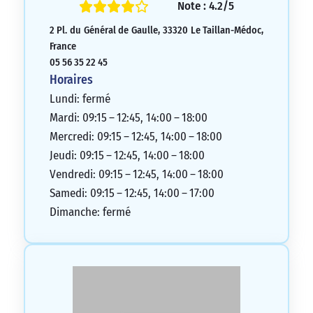
compte, j’ai été facturé pour des frais de
Note : 4.2/5
virement, ce qui m’a semblé non autorisé.
2 Pl. du Général de Gaulle, 33320 Le Taillan-Médoc,
Je suis très déçu de cette banque et je ne
France
la recommande pas.
05 56 35 22 45
1/5
Horaires
Lundi: fermé
Mardi: 09:15 – 12:45, 14:00 – 18:00
Mercredi: 09:15 – 12:45, 14:00 – 18:00
Jeudi: 09:15 – 12:45, 14:00 – 18:00
Vendredi: 09:15 – 12:45, 14:00 – 18:00
Samedi: 09:15 – 12:45, 14:00 – 17:00
Dimanche: fermé