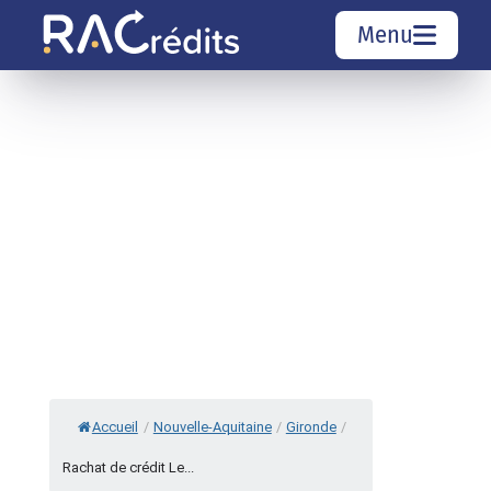
Menu
Simulation rachat de crédit
Organismes de crédit
Courtiers rachat de crédits
Sociétés de rachat de crédits
Top 10 Villes
Accueil
/
Nouvelle-Aquitaine
/
Gironde
/
Rachat de crédit Le...