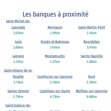
Les banques à proximité
Saint-Michel-de-
Lapujade
Mongauzy
Saint-Martin-Petit
2.05km
2.39km
2.76km
Jusix
Fossès-et-Baleyssac
Bourdelles
2.88km
3.45km
3.91km
Lagupie
Montagoudin
Sainte-Bazeille
4.31km
4.37km
4.88km
Saint-Hilaire-de-la-
Noaille
Couthures-sur-Garonne
Hure
5.73km
5.76km
5.78km
Sainte-Gemme
Castelnau-sur-Gupie
Meilhan-sur-Garonne
5.79km
6.73km
6.88km
Saint-Sulpice-de-