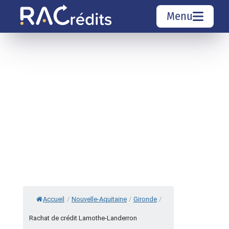
Menu
Simulation rachat de crédit
Organismes de crédit
Courtiers rachat de crédits
Sociétés de rachat de crédits
Top 10 Villes
Accueil
/
Nouvelle-Aquitaine
/
Gironde
/
Rachat de crédit Lamothe-Landerron