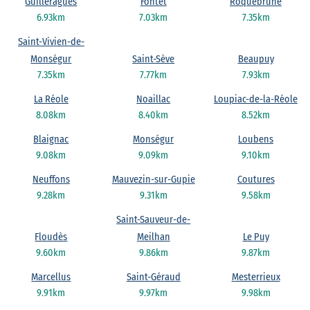
Guilleragues
Fontet
Roquebrune
6.93km
7.03km
7.35km
Saint-Vivien-de-
Monségur
Saint-Sève
Beaupuy
7.35km
7.77km
7.93km
La Réole
Noaillac
Loupiac-de-la-Réole
8.08km
8.40km
8.52km
Blaignac
Monségur
Loubens
9.08km
9.09km
9.10km
Neuffons
Mauvezin-sur-Gupie
Coutures
9.28km
9.31km
9.58km
Saint-Sauveur-de-
Floudès
Meilhan
Le Puy
9.60km
9.86km
9.87km
Marcellus
Saint-Géraud
Mesterrieux
9.91km
9.97km
9.98km