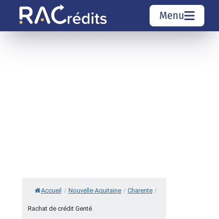
Menu
Simulation rachat de crédit
Organismes de crédit
Courtiers rachat de crédits
Sociétés de rachat de crédits
Top 10 Villes
Accueil
/
Nouvelle-Aquitaine
/
Charente
/
Rachat de crédit Genté