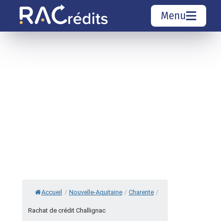
Menu
Simulation rachat de crédit
Organismes de crédit
Courtiers rachat de crédits
Sociétés de rachat de crédits
Top 10 Villes
Accueil
/
Nouvelle-Aquitaine
/
Charente
/
Rachat de crédit Challignac