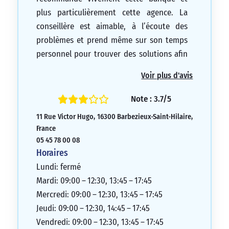
plus particulièrement cette agence. La
conseillère est aimable, à l’écoute des
problèmes et prend même sur son temps
personnel pour trouver des solutions afin
de vous aider à retrouver votre sérénité.
Voir plus d'avis
Je tiens à remercier chaleureusement
l’équipe pour tout ce qui a été accompli
Note : 3.7/5
jusqu’à présent et pour leur engagement
11 Rue Victor Hugo, 16300 Barbezieux-Saint-Hilaire,
pour l’avenir.
France
5/5
05 45 78 00 08
Horaires
Lundi: fermé
Mardi: 09:00 – 12:30, 13:45 – 17:45
Mercredi: 09:00 – 12:30, 13:45 – 17:45
Jeudi: 09:00 – 12:30, 14:45 – 17:45
Vendredi: 09:00 – 12:30, 13:45 – 17:45