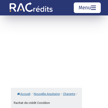
Menu
Simulation rachat de crédit
Organismes de crédit
Courtiers rachat de crédits
Sociétés de rachat de crédits
Top 10 Villes
Accueil
/
Nouvelle-Aquitaine
/
Charente
/
Rachat de crédit Condéon