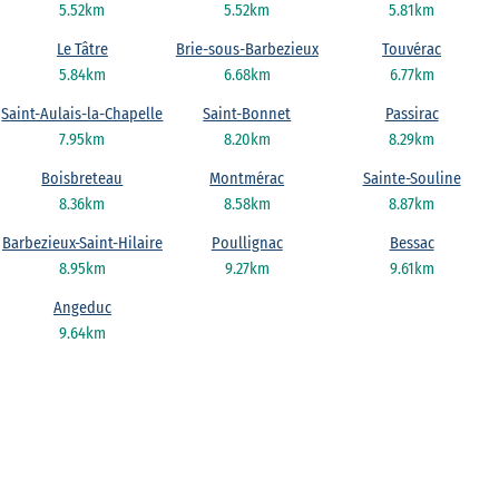
5.52km
5.52km
5.81km
Le Tâtre
Brie-sous-Barbezieux
Touvérac
5.84km
6.68km
6.77km
Saint-Aulais-la-Chapelle
Saint-Bonnet
Passirac
7.95km
8.20km
8.29km
Boisbreteau
Montmérac
Sainte-Souline
8.36km
8.58km
8.87km
Barbezieux-Saint-Hilaire
Poullignac
Bessac
8.95km
9.27km
9.61km
Angeduc
9.64km