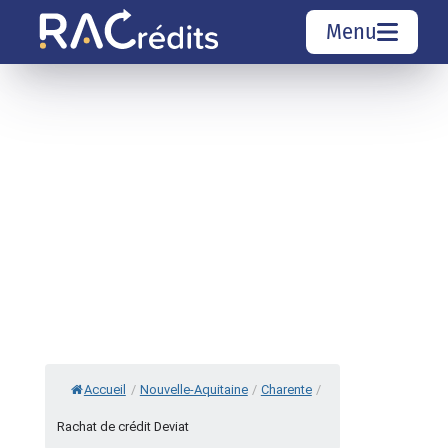
Menu
Simulation rachat de crédit
Organismes de crédit
Courtiers rachat de crédits
Sociétés de rachat de crédits
Top 10 Villes
Accueil
/
Nouvelle-Aquitaine
/
Charente
/
Rachat de crédit Deviat