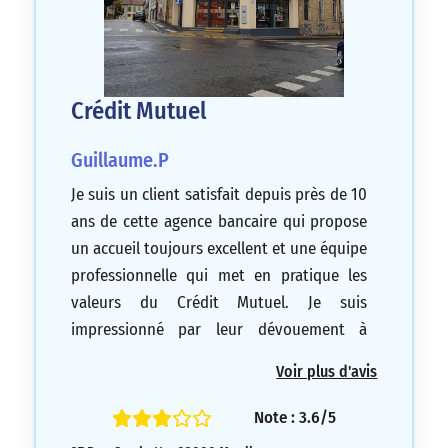
Crédit Mutuel
Guillaume.P
Je suis un client satisfait depuis près de 10
ans de cette agence bancaire qui propose
un accueil toujours excellent et une équipe
professionnelle qui met en pratique les
valeurs du Crédit Mutuel. Je suis
impressionné par leur dévouement à
accompagner et conseiller leurs clients sur
Voir plus d'avis
leurs projets. Si vous cherchez une agence
bancaire compétente sur Moulins et ses
Note : 3.6/5
environs, je vous recommande de vous