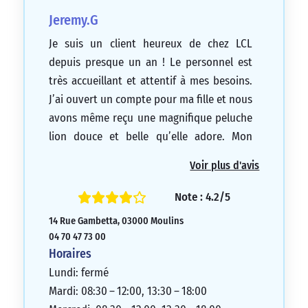
Jeremy.G
Je suis un client heureux de chez LCL
depuis presque un an ! Le personnel est
très accueillant et attentif à mes besoins.
J’ai ouvert un compte pour ma fille et nous
avons même reçu une magnifique peluche
lion douce et belle qu’elle adore. Mon
conseiller est formidable, je recommande
Voir plus d'avis
vivement cette banque. En tant que
sponsor officiel du Tour de France (maillot
Note : 4.2/5
jaune), cela m’a donné envie de me mettre
14 Rue Gambetta, 03000 Moulins
au vélo. Je me sens mieux dans mon corps
04 70 47 73 00
et dans ma relation, ce qui est très
Horaires
appréciable. Longue vie à LCL !
Lundi: fermé
5/5
Mardi: 08:30 – 12:00, 13:30 – 18:00