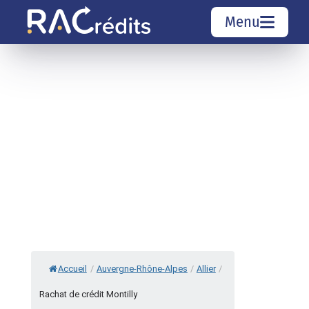
Menu
Simulation rachat de crédit
Organismes de crédit
Courtiers rachat de crédits
Sociétés de rachat de crédits
Top 10 Villes
Accueil
/
Auvergne-Rhône-Alpes
/
Allier
/
Rachat de crédit Montilly