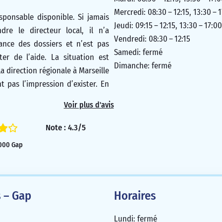
Mercredi: 08:30 – 12:15, 13:30 – 
esponsable disponible. Si jamais
Jeudi: 09:15 – 12:15, 13:30 – 17:00
dre le directeur local, il n’a
Vendredi: 08:30 – 12:15
ance des dossiers et n’est pas
Samedi: fermé
er de l’aide. La situation est
Dimanche: fermé
a direction régionale à Marseille
t pas l’impression d’exister. En
équipe au guichet fait tout ce
Voir plus d'avis
r améliorer la situation, mais
site web est en panne depuis des
Note : 4.3/5
i est illégal, et il n’est pas
5000 Gap
ir des relevés bancaires. Dans
leur attitude n’est pas
 il est préférable d’éviter cette
 – Gap
Horaires
1/5
Lundi: fermé