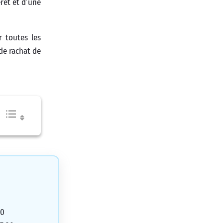
rêt et d’une
r toutes les
 de rachat de
30