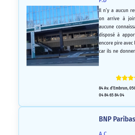
P.D
Il n’y a aucun r
on arrive à join
aucune connaiss
disposé à apport
encore pire avec l
car ils ne donnen
conséquence, l’
qu’elle peut pou
sans succès. Le 
semaines, ce qu
84 Av. d’Embrun, 0
possible d’obten
04 84 65 84 04
l’ensemble, 
professionnelle et
entreprise.
BNP Paribas
A.C