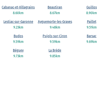
Cabanac-et-Villagrains
Beautiran
Guillos
8.60km
8.67km
8.90km
Lestiac-sur-Garonne
Ayguemorte-les-Graves
Paillet
9.23km
9.48km
9.51km
Budos
Pujols-sur-Ciron
Barsac
9.59km
9.59km
9.69km
Béguey
La Brède
9.73km
9.85km