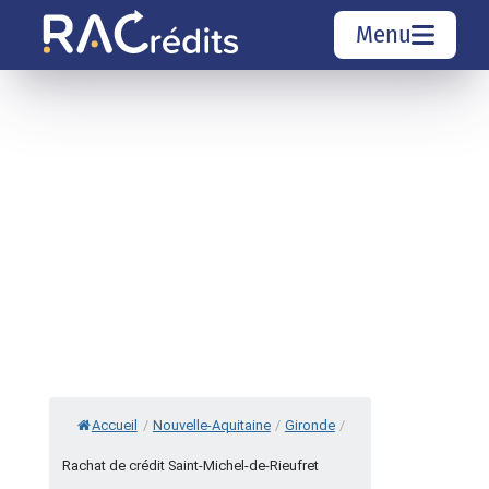
Menu
Simulation rachat de crédit
Organismes de crédit
Courtiers rachat de crédits
Sociétés de rachat de crédits
Top 10 Villes
Accueil
/
Nouvelle-Aquitaine
/
Gironde
/
Rachat de crédit Saint-Michel-de-Rieufret