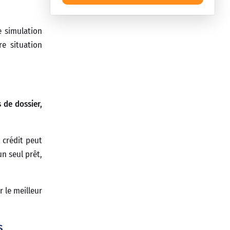
e simulation
re situation
 de dossier,
 crédit peut
n seul prêt,
 le meilleur
s