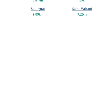
7.81km
7.89km
Soulignac
Saint-Maixant
9.09km
9.32km