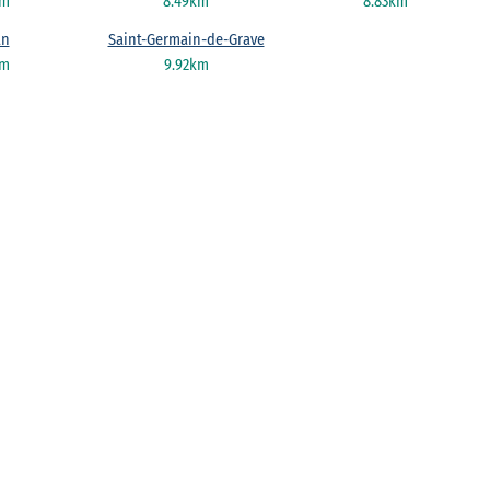
km
8.49km
8.83km
an
Saint-Germain-de-Grave
km
9.92km