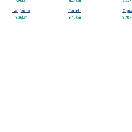
7.96km
8.24km
8.35
Langoiran
Portets
Capi
9.36km
9.45km
9.70