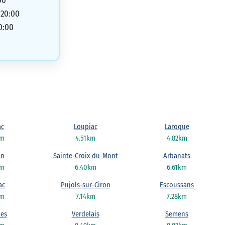
00
 20:00
0:00
ac
Loupiac
Laroque
km
4.51km
4.82km
an
Sainte-Croix-du-Mont
Arbanats
km
6.40km
6.61km
ac
Pujols-sur-Ciron
Escoussans
km
7.14km
7.28km
es
Verdelais
Semens