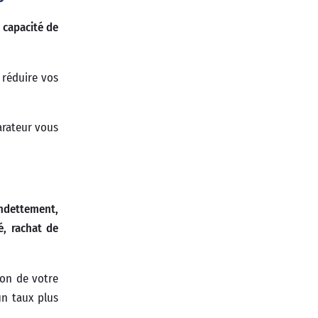
 capacité de
 réduire vos
parateur vous
ndettement,
é, rachat de
ion de votre
un taux plus