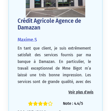
Crédit Agricole Agence de
Damazan
Maxime.S
En tant que client, je suis extrêmement
satisfait des services fournis par ma
banque à Damazan. En particulier, le
travail exceptionnel de Mme Bigot m’a
laissé une très bonne impression. Les
services sont de grande qualité, avec des
temps de réponse rapides aux appels et
Voir plus d'avis
aux e-mails, et des réponses à mes
demandes très efficaces. Mme Bigot est
Note : 4.4/5
toujours disponible, sérieuse, agréable et