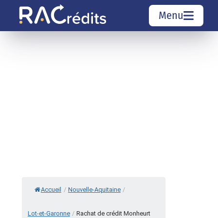
Menu
Simulation rachat de crédit
Organismes de crédit
Courtiers rachat de crédits
Sociétés de rachat de crédits
Top 10 Villes
Accueil
/
Nouvelle-Aquitaine
/
Lot-et-Garonne
/
Rachat de crédit Monheurt