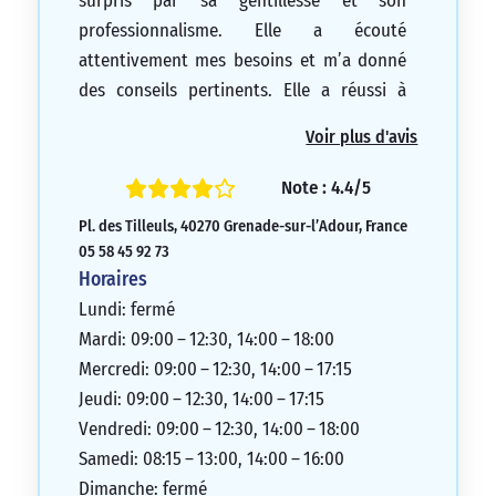
surpris par sa gentillesse et son
professionnalisme. Elle a écouté
attentivement mes besoins et m’a donné
des conseils pertinents. Elle a réussi à
répondre à toutes mes attentes. Je tiens à
Voir plus d'avis
la remercier chaleureusement pour son
accueil chaleureux et pour la qualité de
Note : 4.4/5
son service irréprochable.
Pl. des Tilleuls, 40270 Grenade-sur-l’Adour, France
5/5
05 58 45 92 73
Horaires
Lundi: fermé
Mardi: 09:00 – 12:30, 14:00 – 18:00
Mercredi: 09:00 – 12:30, 14:00 – 17:15
Jeudi: 09:00 – 12:30, 14:00 – 17:15
Vendredi: 09:00 – 12:30, 14:00 – 18:00
Samedi: 08:15 – 13:00, 14:00 – 16:00
Dimanche: fermé