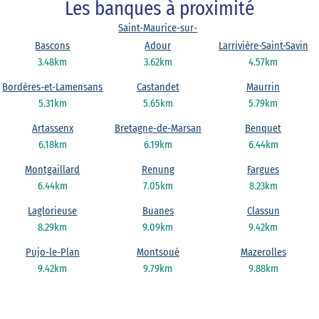
Les banques à proximité
Saint-Maurice-sur-
Bascons
Adour
Larrivière-Saint-Savin
3.48km
3.62km
4.57km
Bordères-et-Lamensans
Castandet
Maurrin
5.31km
5.65km
5.79km
Artassenx
Bretagne-de-Marsan
Benquet
6.18km
6.19km
6.44km
Montgaillard
Renung
Fargues
6.44km
7.05km
8.23km
Laglorieuse
Buanes
Classun
8.29km
9.09km
9.42km
Pujo-le-Plan
Montsoué
Mazerolles
9.42km
9.79km
9.88km