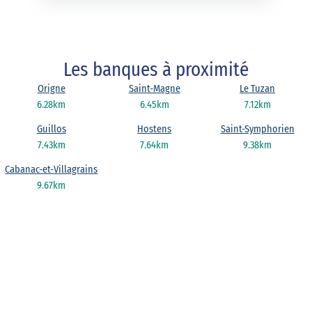
Les banques à proximité
Origne
Saint-Magne
Le Tuzan
6.28km
6.45km
7.12km
Guillos
Hostens
Saint-Symphorien
7.43km
7.64km
9.38km
Cabanac-et-Villagrains
9.67km