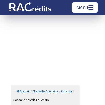
Menu
Simulation rachat de crédit
Organismes de crédit
Courtiers rachat de crédits
Sociétés de rachat de crédits
Top 10 Villes
Accueil
/
Nouvelle-Aquitaine
/
Gironde
/
Rachat de crédit Louchats