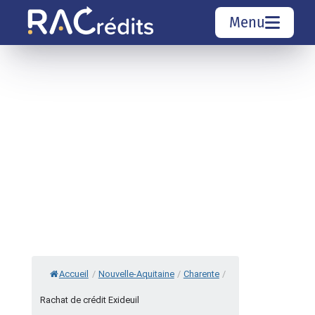
Menu
Simulation rachat de crédit
Organismes de crédit
Courtiers rachat de crédits
Sociétés de rachat de crédits
Top 10 Villes
Accueil
/
Nouvelle-Aquitaine
/
Charente
/
Rachat de crédit Exideuil