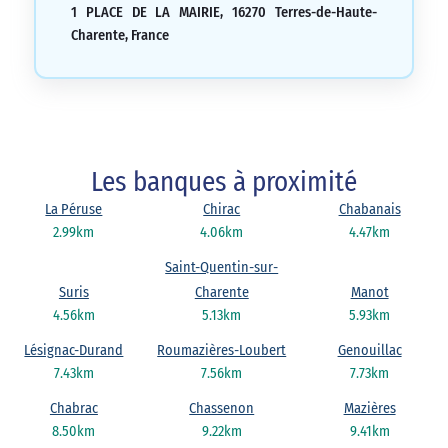
1 PLACE DE LA MAIRIE, 16270 Terres-de-Haute-
Charente, France
Les banques à proximité
La Péruse
Chirac
Chabanais
2.99km
4.06km
4.47km
Saint-Quentin-sur-
Suris
Charente
Manot
4.56km
5.13km
5.93km
Lésignac-Durand
Roumazières-Loubert
Genouillac
7.43km
7.56km
7.73km
Chabrac
Chassenon
Mazières
8.50km
9.22km
9.41km