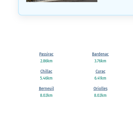
Passirac
Bardenac
2.86km
3.76km
Chillac
Curac
5.46km
6.41km
Berneuil
Oriolles
8.02km
8.02km