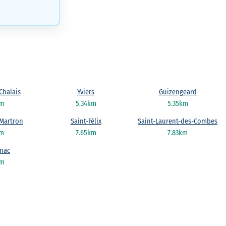
Chalais
Yviers
Guizengeard
km
5.34km
5.35km
-Martron
Saint-Félix
Saint-Laurent-des-Combes
km
7.65km
7.83km
gnac
km