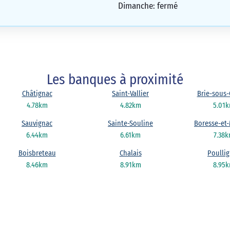
Dimanche: fermé
Les banques à proximité
Châtignac
Saint-Vallier
Brie-sous-
4.78km
4.82km
5.01
Sauvignac
Sainte-Souline
Boresse-et
6.44km
6.61km
7.38
Boisbreteau
Chalais
Poulli
8.46km
8.91km
8.95