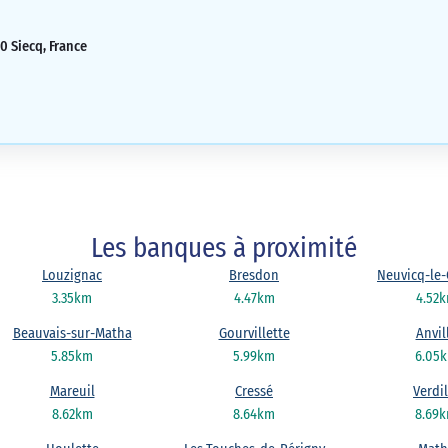
0 Siecq, France
Les banques à proximité
Louzignac
Bresdon
Neuvicq-le
3.35km
4.47km
4.52
Beauvais-sur-Matha
Gourvillette
Anvil
5.85km
5.99km
6.05
Mareuil
Cressé
Verdil
8.62km
8.64km
8.69