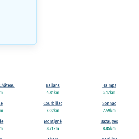
-Château
Ballans
Haimps
km
4.81km
5.17km
le
Courbillac
Sonnac
km
7.02km
7.49km
le
Montigné
Bazauges
km
8.71km
8.85km