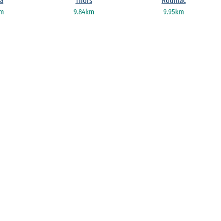
a
Thors
Rouillac
km
9.84km
9.95km