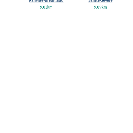
Ranville-Breuillaud
Sainte-Sévère
9.03km
9.09km