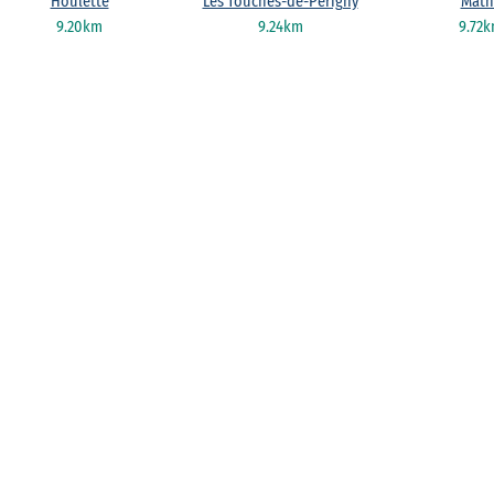
Houlette
Les Touches-de-Périgny
Math
9.20km
9.24km
9.72