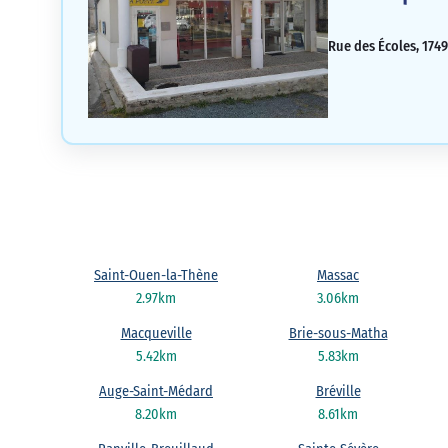
Rue des Écoles, 1749
Saint-Ouen-la-Thène
Massac
2.97km
3.06km
Macqueville
Brie-sous-Matha
5.42km
5.83km
Auge-Saint-Médard
Bréville
8.20km
8.61km