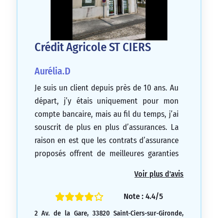
Crédit Agricole ST CIERS
Aurélia.D
Je suis un client depuis près de 10 ans. Au
départ, j’y étais uniquement pour mon
compte bancaire, mais au fil du temps, j’ai
souscrit de plus en plus d’assurances. La
raison en est que les contrats d’assurance
proposés offrent de meilleures garanties
pour un prix moins élevé que la plupart de
Voir plus d'avis
leurs concurrents. De plus, à l’agence de St
Ciers, les conseillers sont avant tout
Note : 4.4/5
humains et attentifs à nos besoins avant
2 Av. de la Gare, 33820 Saint-Ciers-sur-Gironde,