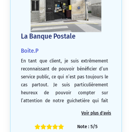
La Banque Postale
Boite.P
En tant que client, je suis extrêmement
reconnaissant de pouvoir bénéficier d’un
service public, ce qui n’est pas toujours le
cas partout. Je suis particulièrement
heureux de pouvoir compter sur
l’attention de notre guichetière qui fait
preuve d’un grand professionnalisme et
Voir plus d'avis
met ses compétences au service des
clients. Je trouve cela inestimable. J’espère
Note : 5/5