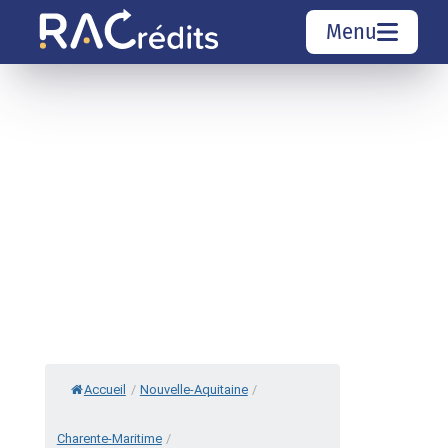
Menu
Simulation rachat de crédit
Organismes de crédit
Courtiers rachat de crédits
Sociétés de rachat de crédits
Top 10 Villes
Accueil
/
Nouvelle-Aquitaine
/
Charente-Maritime
/