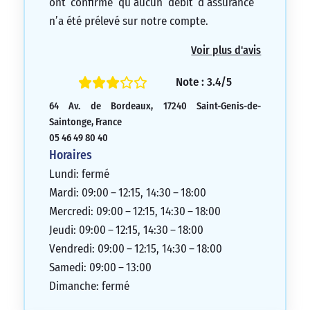
ont confirmé qu’aucun débit d’assurance
n’a été prélevé sur notre compte.
Le Noataire nous a également assuré que
Voir plus d'avis
nous n’étions pas redevables de taxes à
partir de janvier 2022.
Note : 3.4/5
Cependant, nous n’avons pas reçu le
64 Av. de Bordeaux, 17240 Saint-Genis-de-
relevé que nous avions demandé.
Saintonge, France
De plus, la banque n’a pas confirmé
05 46 49 80 40
l’annulation de nos débits et n’a pas
Horaires
transféré notre argent sur notre compte
Lundi: fermé
anglais comme nous l’avions demandé.
Mardi: 09:00 – 12:15, 14:30 – 18:00
1/5
Mercredi: 09:00 – 12:15, 14:30 – 18:00
Jeudi: 09:00 – 12:15, 14:30 – 18:00
Vendredi: 09:00 – 12:15, 14:30 – 18:00
Samedi: 09:00 – 13:00
Dimanche: fermé