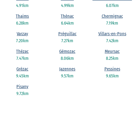
4.91km
4.99km
6.07km
Thaims
Thénac
Chermignac
6.28km
6.64km
7.19km
Varzay
Préguillac
Villars-en-Pons
7.20km
7.27km
7.42km
Thézac
Gémozac
Meursac
7.47km
8.06km
8.25km
Grézac
Jazennes
Pessines
9.45km
9.57km
9.65km
Pisany
9.72km