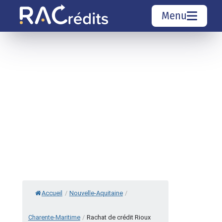
Menu
Simulation rachat de crédit
Organismes de crédit
Courtiers rachat de crédits
Sociétés de rachat de crédits
Top 10 Villes
Accueil
/
Nouvelle-Aquitaine
/
Charente-Maritime
/
Rachat de crédit Rioux