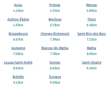
Aujac
Prignac
Mesnac
4.45km
4.51km
4.89km
Authon-Ébéon
Bercloux
Thors
4.93km
6.13km
6.48km
Brizambourg
Cherves-Richemont
Saint-Bris-des-Bois
6.67km
7.39km
7.52km
Aumagne
Blanzac-lès-Matha
Matha
7.58km
7.78km
8.61km
Louzac-Saint-André
Sonnac
Saint-Césaire
8.64km
8.83km
9.34km
Bréville
Écoyeux
9.43km
9.49km