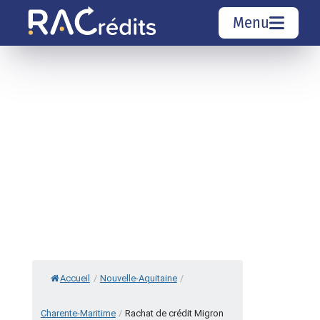
Menu
Simulation rachat de crédit
Organismes de crédit
Courtiers rachat de crédits
Sociétés de rachat de crédits
Top 10 Villes
Accueil
/
Nouvelle-Aquitaine
/
Charente-Maritime
/
Rachat de crédit Migron