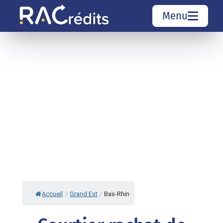
Menu
Simulation rachat de crédit
Organismes de crédit
Courtiers rachat de crédits
Sociétés de rachat de crédits
Top 10 Villes
Accueil
/
Grand Est
/
Bas-Rhin